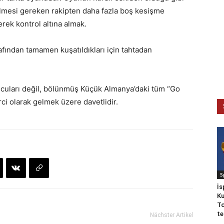
enilmesi gereken rakipten daha fazla boş kesişme
erek kontrol altına almak.
tarafından tamamen kuşatıldıkları için tahtadan
cuları değil, bölünmüş Küçük Almanya’daki tüm “Go
rci olarak gelmek üzere davetlidir.
S
İs
Ku
To
te
Nächster Artikel