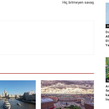
Hiç bitmeyen savaş
P
Do
AB
Et
Ya
S
Ar
fi
ka
İn