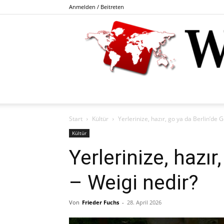
Anmelden / Beitreten
Start
Kültür
Yerlerinize, hazır, go ya da Berlin’de 
Kültür
Yerlerinize, hazır
– Weigi nedir?
Von
Frieder Fuchs
-
28. April 2026