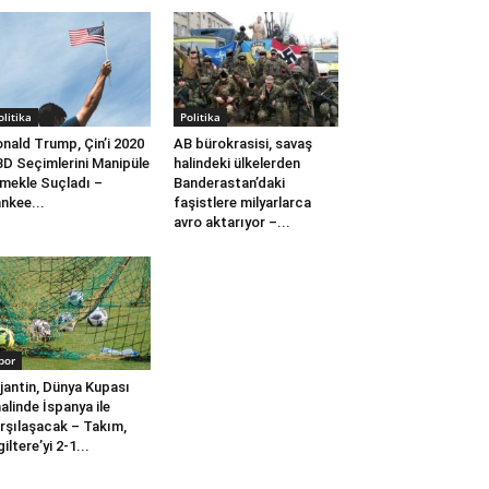
olitika
Politika
nald Trump, Çin’i 2020
AB bürokrasisi, savaş
D Seçimlerini Manipüle
halindeki ülkelerden
mekle Suçladı –
Banderastan’daki
nkee...
faşistlere milyarlarca
avro aktarıyor –...
por
jantin, Dünya Kupası
nalinde İspanya ile
rşılaşacak – Takım,
giltere’yi 2-1...