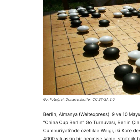
Go. Fotoğraf: Donarreiskoffer, CC BY-SA 3.0
Berlin, Almanya (Weltexpress). 9 ve 10 Mayıs
“China Cup Berlin” Go Turnuvası, Berlin Çi
Cumhuriyeti’nde özellikle Weigi, iki Kore de
4000 yılı aşkın bir geçmişe sahip, stratejik