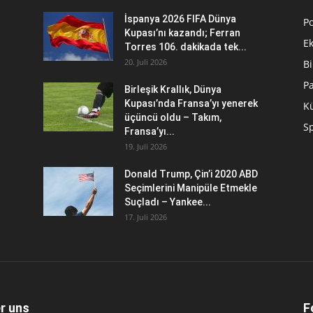
İspanya 2026 FIFA Dünya
Po
Kupası’nı kazandı; Ferran
E
Torres 106. dakikada tek...
20. Juli 2026
Bi
P
Birleşik Krallık, Dünya
Kupası’nda Fransa’yı yenerek
Kü
üçüncü oldu – Takım,
S
Fransa’yı...
19. Juli 2026
Donald Trump, Çin’i 2020 ABD
Seçimlerini Manipüle Etmekle
Suçladı – Yankee...
17. Juli 2026
r uns
F