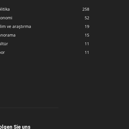
litika
258
konomi
52
lim ve araştırma
19
anorama
15
ltür
11
por
11
olgen Sie uns