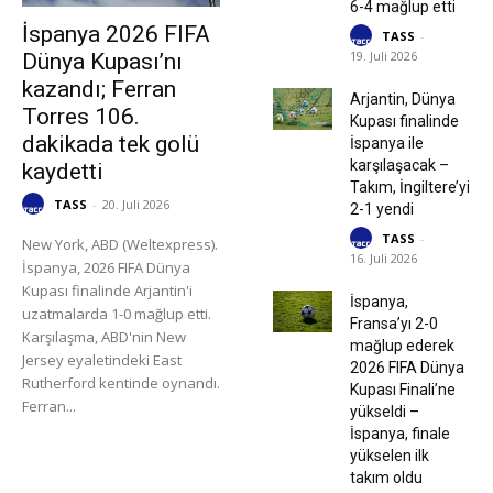
6-4 mağlup etti
İspanya 2026 FIFA
TASS
-
19. Juli 2026
Dünya Kupası’nı
kazandı; Ferran
Arjantin, Dünya
Torres 106.
Kupası finalinde
dakikada tek golü
İspanya ile
karşılaşacak –
kaydetti
Takım, İngiltere’yi
TASS
-
20. Juli 2026
2-1 yendi
TASS
-
New York, ABD (Weltexpress).
16. Juli 2026
İspanya, 2026 FIFA Dünya
Kupası finalinde Arjantin'i
İspanya,
uzatmalarda 1-0 mağlup etti.
Fransa’yı 2-0
Karşılaşma, ABD'nin New
mağlup ederek
Jersey eyaletindeki East
2026 FIFA Dünya
Rutherford kentinde oynandı.
Kupası Finali’ne
Ferran...
yükseldi –
İspanya, finale
yükselen ilk
takım oldu