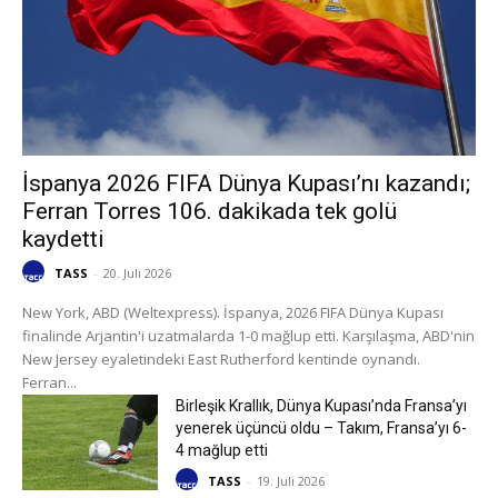
İspanya 2026 FIFA Dünya Kupası’nı kazandı;
Ferran Torres 106. dakikada tek golü
kaydetti
TASS
-
20. Juli 2026
New York, ABD (Weltexpress). İspanya, 2026 FIFA Dünya Kupası
finalinde Arjantin'i uzatmalarda 1-0 mağlup etti. Karşılaşma, ABD'nin
New Jersey eyaletindeki East Rutherford kentinde oynandı.
Ferran...
Birleşik Krallık, Dünya Kupası’nda Fransa’yı
yenerek üçüncü oldu – Takım, Fransa’yı 6-
4 mağlup etti
TASS
-
19. Juli 2026