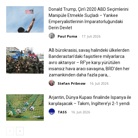
Donald Trump, Çin’i 2020 ABD Seçimlerini
Manipüle Etmekle Suçladı – Yankee
Emperyalistlerinin İmparatorluğundaki
Derin Devlet
Paul Puma
-
17. Juli 2026
AB bürokrasisi, savaş halindeki ülkelerden
Banderastan’daki faşistlere milyarlarca
avro aktarıyor – RF’ye karşı yürütülen
insansız hava aracı savaşına, BRD’den her
zamankinden daha fazla para,...
Stefan Pribnow
-
16. Juli 2026
Arjantin, Dünya Kupası finalinde İspanya ile
karşılaşacak – Takım, İngiltere’yi 2-1 yendi
TASS
-
16. Juli 2026