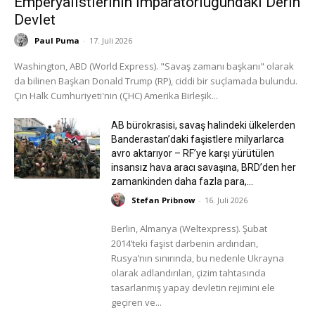
Emperyalistlerinin İmparatorluğundaki Derin
Devlet
Paul Puma
-
17. Juli 2026
Washington, ABD (World Express). "Savaş zamanı başkanı" olarak
da bilinen Başkan Donald Trump (RP), ciddi bir suçlamada bulundu.
Çin Halk Cumhuriyeti'nin (ÇHC) Amerika Birleşik...
AB bürokrasisi, savaş halindeki ülkelerden
Banderastan’daki faşistlere milyarlarca
avro aktarıyor – RF’ye karşı yürütülen
insansız hava aracı savaşına, BRD’den her
zamankinden daha fazla para,...
Stefan Pribnow
-
16. Juli 2026
Berlin, Almanya (Weltexpress). Şubat
2014’teki faşist darbenin ardından,
Rusya’nın sınırında, bu nedenle Ukrayna
olarak adlandırılan, çizim tahtasında
tasarlanmış yapay devletin rejimini ele
geçiren ve...