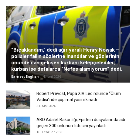
“Bıçaklandım,” dedi ağır yaralı Henry Nowak –
polisler failin sözlerine inandılar ve gözlerinin
önünde can çekişen kurbanı kelepçelediler;
kurban ise defalarca “Nefes alamıyorum” dedi.
Earnest English
-
4. Juni 2026
Robert Prevost, Papa XIV. Leo rolünde “Ölüm
Vadisi”nde çöp mafyasını kınadı
23. Mai 2026
ABD Adalet Bakanlığı, Epstein dosyalarında adı
geçen 300 ünlünün listesini yayınladı
16. Februar 2026