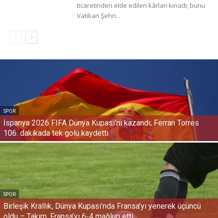
ticaretinden elde edilen kârları kınadı; bunu
Vatikan Şehri...
SPOR
İspanya 2026 FIFA Dünya Kupası’nı kazandı; Ferran Torres
106. dakikada tek golü kaydetti
SPOR
Birleşik Krallık, Dünya Kupası’nda Fransa’yı yenerek üçüncü
oldu – Takım, Fransa’yı 6-4 mağlup etti