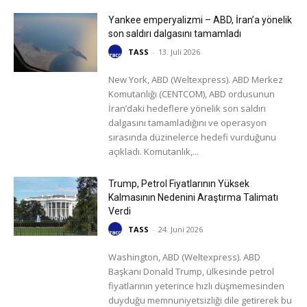
Yankee emperyalizmi – ABD, İran’a yönelik
son saldırı dalgasını tamamladı
TASS
-
13. Juli 2026
New York, ABD (Weltexpress). ABD Merkez
Komutanlığı (CENTCOM), ABD ordusunun
İran’daki hedeflere yönelik son saldırı
dalgasını tamamladığını ve operasyon
sırasında düzinelerce hedefi vurduğunu
açıkladı. Komutanlık,...
Trump, Petrol Fiyatlarının Yüksek
Kalmasının Nedenini Araştırma Talimatı
Verdi
TASS
-
24. Juni 2026
Washington, ABD (Weltexpress). ABD
Başkanı Donald Trump, ülkesinde petrol
fiyatlarının yeterince hızlı düşmemesinden
duyduğu memnuniyetsizliği dile getirerek bu