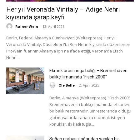
Her yıl Verona’da Vinitaly – Adige Nehri
kıyısında şarap keyfi
Rainer Wein
-
13. April 2026
Berlin, Federal Almanya Cumhuriyeti (Weltexpress). Her yıl
Verona'da Vinitaly. Düsseldorf'ta Ren Nehri kıyısında düzenlenen
ProWein fuarının Almanya için ne ifade ettiği, Verona'da Etsch
Nehri...
Ekmek arası ringa balığı – Bremerhaven
balıkçı limanında “Fisch 2000”
Ole Bolle
-
2. April 2025
Berlin, Almanya (Weltexpress). “Fisch 2000”
Bremerhaven'in balıkçı limanında efsanevi
bir balık restoranıdır. Bir restoranda olduğu
gibi masalarda rahatça oturmak isteyen
konuklar, iki katlı tuğla...
Soğan çorbası soğandan yapılan bir