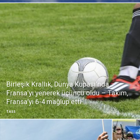
Birleşik Krallık, Dünya Kupası’nda
Fransa’yı yenerek üçüncü oldu – Takım,
Fransa’yı 6-4 mağlup etti
TASS
AB bürokrasi