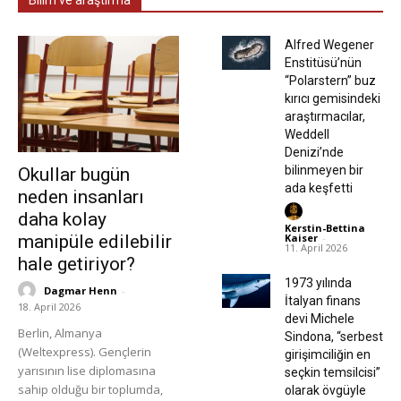
Bilim ve araştırma
Alfred Wegener
Enstitüsü’nün
“Polarstern” buz
kırıcı gemisindeki
araştırmacılar,
Weddell
Denizi’nde
bilinmeyen bir
Okullar bugün
ada keşfetti
neden insanları
daha kolay
Kerstin-Bettina
manipüle edilebilir
Kaiser
-
11. April 2026
hale getiriyor?
1973 yılında
Dagmar Henn
-
İtalyan finans
18. April 2026
devi Michele
Berlin, Almanya
Sindona, “serbest
(Weltexpress). Gençlerin
girişimciliğin en
yarısının lise diplomasına
seçkin temsilcisi”
sahip olduğu bir toplumda,
olarak övgüyle