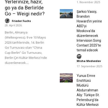
Yerlerinize, hazır,
1. November 2025
go ya da Berlin’de
Şarkıcı Vassy,
Go – Weigi nedir?
Brandon
Frieder Fuchs
-
Howard’ın yerine
28. April 2026
ABD’yi
Moskova’da
Berlin, Almanya
düzenlenecek
(Weltexpress). 9 ve 10 Mayıs
Intervision Song
2026 tarihlerinde, 14. Berlin
Contast 2025’te
Go Turnuvası olan “China
temsil edecek
Cup Berlin” Go Turnuvası,
Berlin Çin Kültür Merkezi'nde
Misha Medvedev
düzenlenecek....
-
17. September 2025
Yunus Emre
Enstitüsü
Müdürü
Abdurrahman
Aliy: Türkiye St.
Petersburg’da
Kültür Merkezi