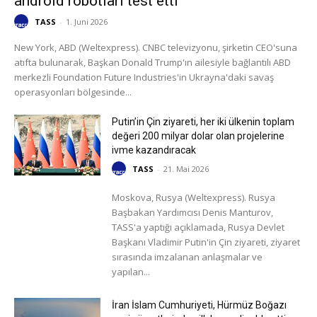
android robotları test etti
TASS
-
1. Juni 2026
New York, ABD (Weltexpress). CNBC televizyonu, şirketin CEO'suna
atıfta bulunarak, Başkan Donald Trump'ın ailesiyle bağlantılı ABD
merkezli Foundation Future Industries'in Ukrayna'daki savaş
operasyonları bölgesinde...
Putin’in Çin ziyareti, her iki ülkenin toplam
değeri 200 milyar dolar olan projelerine
ivme kazandıracak
TASS
-
21. Mai 2026
Moskova, Rusya (Weltexpress). Rusya
Başbakan Yardımcısı Denis Manturov,
TASS'a yaptığı açıklamada, Rusya Devlet
Başkanı Vladimir Putin'in Çin ziyareti, ziyaret
sırasında imzalanan anlaşmalar ve
yapılan...
İran İslam Cumhuriyeti, Hürmüz Boğazı