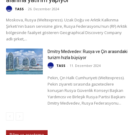
alanına yatırım yapıyor
TASS
-
26. Dezember 2024
Moskova, Rusya (Weltexpress). Uzak Doğu ve Arktik Kalkınma
Şirketi'nin basın servisine göre, Rusya Federasyonu'nun (RF) Arktik
bölgesinde faaliyet gösteren Geographical Discovery Company
adlı şirket,...
Dmitry Medvedev: Rusya ve Çin arasındaki
turizm hızla büyüyor
TASS
-
11. Dezember 2024
Pekin, Çin Halk Cumhuriyeti (Weltexpress).
Pekin ziyareti sırasında gazetecilere
konuşan Rusya Güvenlik Konseyi Başkan
Yardımcısı ve Birleşik Rusya Partisi Başkanı
Dmitry Medvedev, Rusya Federasyonu...