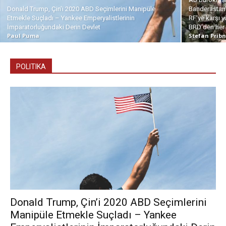
Donald Trump, Çin’i 2020 ABD Seçimlerini Manipüle
Banderastan’d
Etmekle Suçladı – Yankee Emperyalistlerinin
RF’ye karşı y
İmparatorluğundaki Derin Devlet
BRD’den her 
Paul Puma
Stefan Prib
POLITIKA
Donald Trump, Çin’i 2020 ABD Seçimlerini
Manipüle Etmekle Suçladı – Yankee