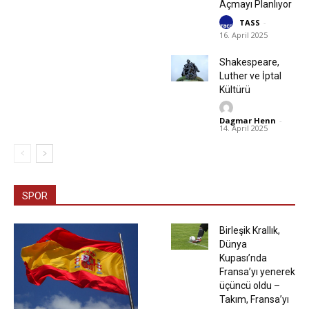
Açmayı Planlıyor
TASS
-
16. April 2025
Shakespeare,
Luther ve İptal
Kültürü
Dagmar Henn
-
14. April 2025
SPOR
Birleşik Krallık,
Dünya
Kupası’nda
Fransa’yı yenerek
üçüncü oldu –
Takım, Fransa’yı