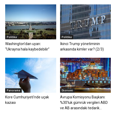
Politika
Politika
Washington’dan uyarı:
İkinci Trump yönetiminin
“Ukrayna hala kaybedebilir”
arkasında kimler var? (2/3)
Panorama
Ekonomi
Kore Cumhuriyeti’nde uçak
Avrupa Komisyonu Başkanı:
kazası
%30’luk gümrük vergileri ABD
ve AB arasındaki tedarik...