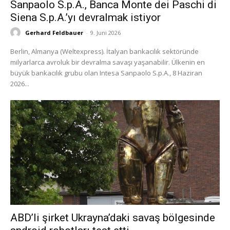
Sanpaolo S.p.A., Banca Monte dei Paschi di
Siena S.p.A.’yı devralmak istiyor
Gerhard Feldbauer
-
9. Juni 2026
Berlin, Almanya (Weltexpress). İtalyan bankacılık sektöründe
milyarlarca avroluk bir devralma savaşı yaşanabilir. Ülkenin en
büyük bankacılık grubu olan Intesa Sanpaolo S.p.A., 8 Haziran
2026...
ABD’li şirket Ukrayna’daki savaş bölgesinde