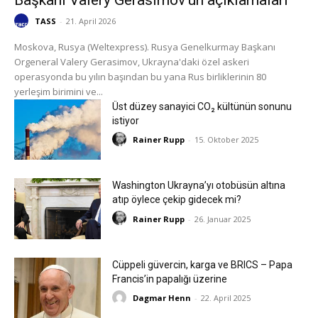
TASS
-
21. April 2026
Moskova, Rusya (Weltexpress). Rusya Genelkurmay Başkanı
Orgeneral Valery Gerasimov, Ukrayna'daki özel askeri
operasyonda bu yılın başından bu yana Rus birliklerinin 80
yerleşim birimini ve...
Üst düzey sanayici CO₂ kültünün sonunu
istiyor
Rainer Rupp
-
15. Oktober 2025
Washington Ukrayna’yı otobüsün altına
atıp öylece çekip gidecek mi?
Rainer Rupp
-
26. Januar 2025
Cüppeli güvercin, karga ve BRICS – Papa
Francis’in papalığı üzerine
Dagmar Henn
-
22. April 2025