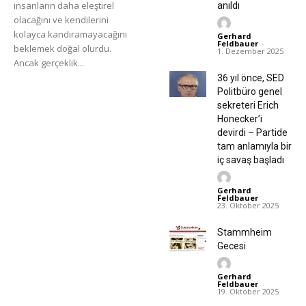
insanların daha eleştirel
anıldı
olacağını ve kendilerini
kolayca kandıramayacağını
Gerhard
Feldbauer
-
beklemek doğal olurdu.
1. Dezember 2025
Ancak gerçeklik...
36 yıl önce, SED
Politbüro genel
sekreteri Erich
Honecker’i
devirdi – Partide
tam anlamıyla bir
iç savaş başladı
Gerhard
Feldbauer
-
23. Oktober 2025
Stammheim
Gecesi
Gerhard
Feldbauer
-
19. Oktober 2025