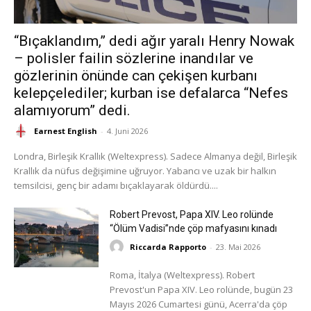
“Bıçaklandım,” dedi ağır yaralı Henry Nowak
– polisler failin sözlerine inandılar ve
gözlerinin önünde can çekişen kurbanı
kelepçelediler; kurban ise defalarca “Nefes
alamıyorum” dedi.
Earnest English
-
4. Juni 2026
Londra, Birleşik Krallık (Weltexpress). Sadece Almanya değil, Birleşik
Krallık da nüfus değişimine uğruyor. Yabancı ve uzak bir halkın
temsilcisi, genç bir adamı bıçaklayarak öldürdü....
Robert Prevost, Papa XIV. Leo rolünde
“Ölüm Vadisi”nde çöp mafyasını kınadı
Riccarda Rapporto
-
23. Mai 2026
Roma, İtalya (Weltexpress). Robert
Prevost'un Papa XIV. Leo rolünde, bugün 23
Mayıs 2026 Cumartesi günü, Acerra'da çöp