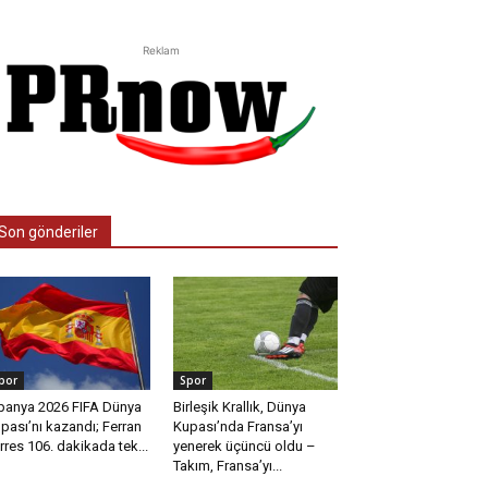
Reklam
Son gönderiler
por
Spor
panya 2026 FIFA Dünya
Birleşik Krallık, Dünya
pası’nı kazandı; Ferran
Kupası’nda Fransa’yı
rres 106. dakikada tek...
yenerek üçüncü oldu –
Takım, Fransa’yı...