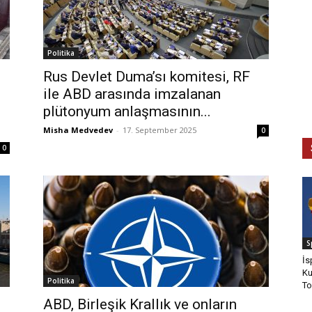
Politika
Rus Devlet Duma’sı komitesi, RF
ile ABD arasında imzalanan
plütonyum anlaşmasının...
Misha Medvedev
-
17. September 2025
0
0
S
İs
Ku
Politika
To
ABD, Birleşik Krallık ve onların