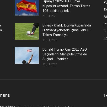
İspanya 2026 FIFA Dünya
Po
Kupası’nı kazandı; Ferran Torres
E
106. dakikada tek...
20. Juli 2026
Bi
P
e
Birleşik Krallık, Dünya Kupası’nda
m,
Fransa’yı yenerek üçüncü oldu –
Kü
Takım, Fransa’yı...
S
19. Juli 2026
Donald Trump, Çin’i 2020 ABD
Seçimlerini Manipüle Etmekle
Suçladı – Yankee...
17. Juli 2026
r uns
F