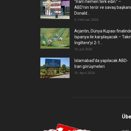
“İran’ı hemen terk edin.” –
ABD’nin terör ve savaş başkanı
Donald...
6. Februar 2026
Arjantin, Dünya Kupası finalind
İspanya ile karşılaşacak – Takı
İngiltere’yi 2-1...
16. Juli 2026
İslamabad’da yapılacak ABD-
İran görüşmeleri
10. April 2026
Übe