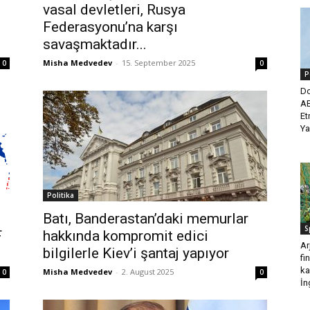
vasal devletleri, Rusya
Federasyonu’na karşı
savaşmaktadır...
Misha Medvedev
-
15. September 2025
0
0
P
Do
AB
Et
Ya
Politika
Batı, Banderastan’daki memurlar
S
F
hakkında kompromit edici
Ar
bilgilerle Kiev’i şantaj yapıyor
fi
ka
Misha Medvedev
-
2. August 2025
0
0
İng