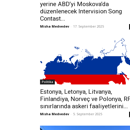
yerine ABD’yi Moskova’da
düzenlenecek Intervision Song
Contast...
Misha Medvedev
-
17. September 2025
Politika
Estonya, Letonya, Litvanya,
Finlandiya, Norveç ve Polonya, R
sınırlarında askeri faaliyetlerini...
Misha Medvedev
-
5. September 2025