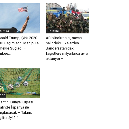
olitika
Politika
nald Trump, Çin’i 2020
AB bürokrasisi, savaş
D Seçimlerini Manipüle
halindeki ülkelerden
mekle Suçladı –
Banderastan’daki
nkee...
faşistlere milyarlarca avro
aktarıyor –...
por
jantin, Dünya Kupası
nalinde İspanya ile
rşılaşacak – Takım,
iltere’yi 2-1...