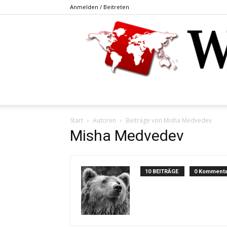
Anmelden / Beitreten
Start
Autoren
Beiträge von Misha Medvedev
Misha Medvedev
10 BEITRÄGE
0 Kommenta