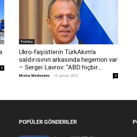
Politika
a
Ukro-faşistlerin TürkAkım’a
saldırısının arkasında hegemon var
– Sergei Lavrov: “ABD hiçbir...
0
Misha Medvedev
-
14. Januar 2025
0
POPÜLER GÖNDERILER
P