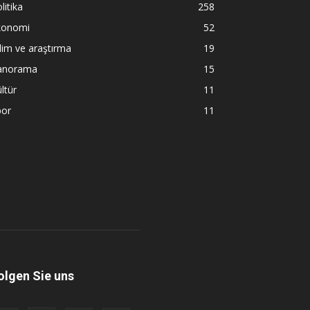
litika
258
konomi
52
lim ve araştırma
19
anorama
15
ltür
11
por
11
olgen Sie uns