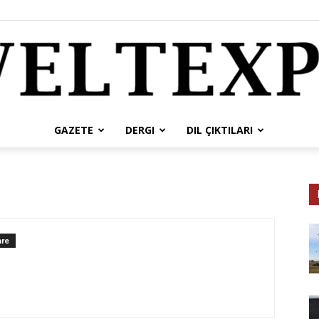
GAZETE
DERGI
DIL ÇIKTILARI
weltexpress
re
tr