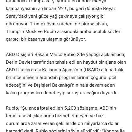
tarafından Trump’a karşı yürütülen kindar medya
kampanyasının ardından
NYT
, bu geri dönüşle Beyaz
Saray’daki yeni güce yağ çekmeye çalışıyor gibi
görünüyor. Trump’ı övme nedeni ne olursa olsun,
Trump’ın Musk ve Rubio arasındaki arabuluculuk sözleri
çarpıcı bir başarıya ulaşmış görünüyor.
ABD Dışişleri Bakanı Marco Rubio X’te yaptığı açıklamada,
Derin Devlet tarafından tahsis edilen haydut bir ajans olan
ABD Uluslararası Kalkınma Ajansı’nın (USAID) altı haftalık
bir incelemenin ardından programlarının çoğunu iptal
edeceğini ve Dışişleri Bakanlığı’nın hala devam eden
kalan programları denetleyip soruşturacağını duyurdu.
Rubio, “Şu anda iptal edilen 5,200 sözleşme, ABD’nin
temel ulusal çıkarlarına hizmet etmeyen ve bazı
durumlarda zarar veren şekillerde on milyarlarca dolar
harcadı” dedi. Rubio sözlerini şöyle sürdürdü: “Kongre ile