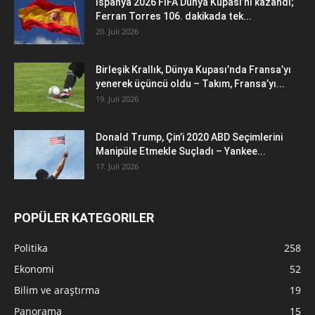
İspanya 2026 FIFA Dünya Kupası’nı kazandı;
Ferran Torres 106. dakikada tek...
20. Juli 2026
Birleşik Krallık, Dünya Kupası’nda Fransa’yı
yenerek üçüncü oldu – Takım, Fransa’yı...
19. Juli 2026
Donald Trump, Çin’i 2020 ABD Seçimlerini
Manipüle Etmekle Suçladı – Yankee...
17. Juli 2026
POPÜLER KATEGORILER
Politika
258
Ekonomi
52
Bilim ve araştırma
19
Panorama
15