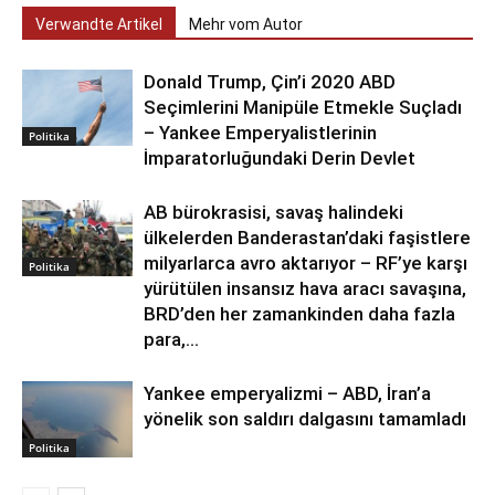
Verwandte Artikel
Mehr vom Autor
Donald Trump, Çin’i 2020 ABD
Seçimlerini Manipüle Etmekle Suçladı
– Yankee Emperyalistlerinin
Politika
İmparatorluğundaki Derin Devlet
AB bürokrasisi, savaş halindeki
ülkelerden Banderastan’daki faşistlere
milyarlarca avro aktarıyor – RF’ye karşı
Politika
yürütülen insansız hava aracı savaşına,
BRD’den her zamankinden daha fazla
para,...
Yankee emperyalizmi – ABD, İran’a
yönelik son saldırı dalgasını tamamladı
Politika