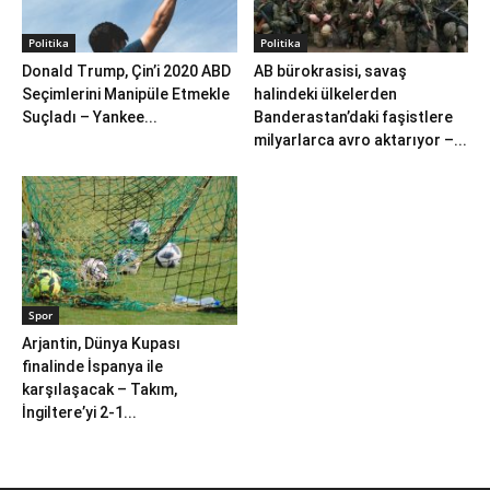
Politika
Politika
Donald Trump, Çin’i 2020 ABD
AB bürokrasisi, savaş
Seçimlerini Manipüle Etmekle
halindeki ülkelerden
Suçladı – Yankee...
Banderastan’daki faşistlere
milyarlarca avro aktarıyor –...
Spor
Arjantin, Dünya Kupası
finalinde İspanya ile
karşılaşacak – Takım,
İngiltere’yi 2-1...