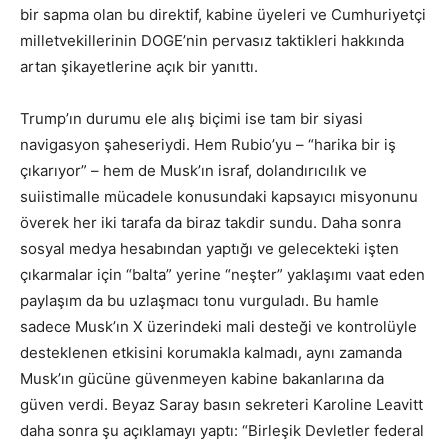
bir sapma olan bu direktif, kabine üyeleri ve Cumhuriyetçi
milletvekillerinin DOGE’nin pervasız taktikleri hakkında
artan şikayetlerine açık bir yanıttı.
Trump’ın durumu ele alış biçimi ise tam bir siyasi
navigasyon şaheseriydi. Hem Rubio’yu – “harika bir iş
çıkarıyor” – hem de Musk’ın israf, dolandırıcılık ve
suiistimalle mücadele konusundaki kapsayıcı misyonunu
överek her iki tarafa da biraz takdir sundu. Daha sonra
sosyal medya hesabından yaptığı ve gelecekteki işten
çıkarmalar için “balta” yerine “neşter” yaklaşımı vaat eden
paylaşım da bu uzlaşmacı tonu vurguladı. Bu hamle
sadece Musk’ın X üzerindeki mali desteği ve kontrolüyle
desteklenen etkisini korumakla kalmadı, aynı zamanda
Musk’ın gücüne güvenmeyen kabine bakanlarına da
güven verdi. Beyaz Saray basın sekreteri Karoline Leavitt
daha sonra şu açıklamayı yaptı: “Birleşik Devletler federal