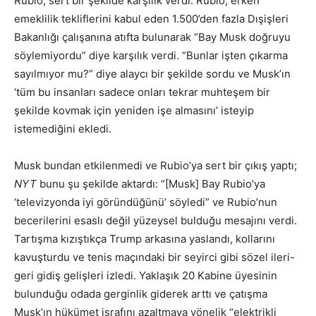
Rubio, sert bir şekilde karşılık verdi. Rubio, erken
emeklilik tekliflerini kabul eden 1.500’den fazla Dışişleri
Bakanlığı çalışanına atıfta bulunarak “Bay Musk doğruyu
söylemiyordu” diye karşılık verdi. “Bunlar işten çıkarma
sayılmıyor mu?” diye alaycı bir şekilde sordu ve Musk’ın
‘tüm bu insanları sadece onları tekrar muhteşem bir
şekilde kovmak için yeniden işe almasını’ isteyip
istemediğini ekledi.
Musk bundan etkilenmedi ve Rubio’ya sert bir çıkış yaptı;
NYT
bunu şu şekilde aktardı: “[Musk] Bay Rubio’ya
‘televizyonda iyi göründüğünü’ söyledi” ve Rubio’nun
becerilerini esaslı değil yüzeysel bulduğu mesajını verdi.
Tartışma kızıştıkça Trump arkasına yaslandı, kollarını
kavuşturdu ve tenis maçındaki bir seyirci gibi sözel ileri-
geri gidiş gelişleri izledi. Yaklaşık 20 Kabine üyesinin
bulunduğu odada gerginlik giderek arttı ve çatışma
Musk’ın hükümet israfını azaltmaya yönelik “elektrikli