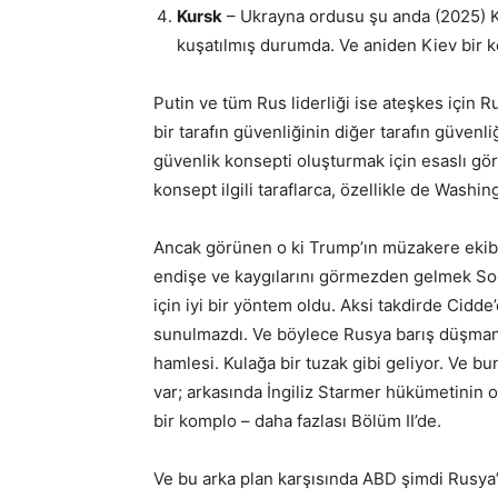
Kursk
– Ukrayna ordusu şu anda (2025) Ku
kuşatılmış durumda. Ve aniden Kiev bir k
Putin ve tüm Rus liderliği ise ateşkes için R
bir tarafın güvenliğinin diğer tarafın güven
güvenlik konsepti oluşturmak için esaslı gör
konsept ilgili taraflarca, özellikle de Washing
Ancak görünen o ki Trump’ın müzakere ekibin
endişe ve kaygılarını görmezden gelmek Soğ
için iyi bir yöntem oldu. Aksi takdirde Cidd
sunulmazdı. Ve böylece Rusya barış düşmanı
hamlesi. Kulağa bir tuzak gibi geliyor. Ve 
var; arkasında İngiliz Starmer hükümetinin
bir komplo – daha fazlası Bölüm II’de.
Ve bu arka plan karşısında ABD şimdi Rusya