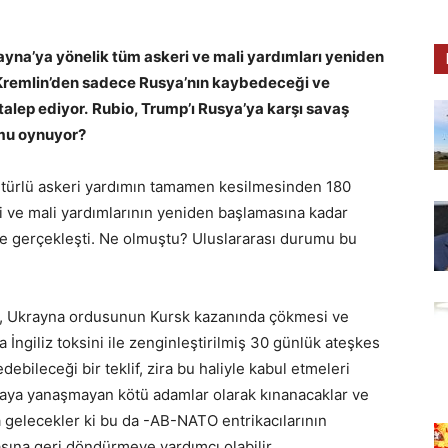
yna’ya yönelik tüm askeri ve mali yardımları yeniden
 Kremlin’den sadece Rusya’nın kaybedeceği ve
talep ediyor.
Rubio, Trump’ı Rusya’ya karşı savaş
 mu oynuyor?
r türlü askeri yardımın tamamen kesilmesinden 180
 ve mali yardımlarının yeniden başlamasına kadar
de gerçekleşti. Ne olmuştu? Uluslararası durumu bu
cisi, Ukrayna ordusunun Kursk kazanında çökmesi ve
 İngiliz toksini ile zenginleştirilmiş 30 günlük ateşkes
debileceği bir teklif, zira bu haliyle kabul etmeleri
ya yanaşmayan kötü adamlar olarak kınanacaklar ve
a gelecekler ki bu da -AB-NATO entrikacılarının
asına geri döndürmeye yardımcı olabilir.