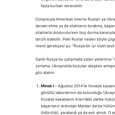
fazla kurban verecektir.
Dolayısıyla Amerikan önerisi Rusları ya Uk
devam etme ya da silahlarını bırakma, başarıl
silahlarla doldurulurken boş durma kararıyla 
tercih edebilir. Peki Ruslar neden böyle çıl
resmi gerekçesi şu: “Rusya bir iyi niyet jesti
Sanki Rusya bu çatışmada zaten yeterince “i
zorlama. Ukrayna’da bozulan ateşkes anlaşma
göz atalım:
Minsk I
– Ağustos 2014’te Ilovaisk kazanı
gönüllü taburlarının da bulunduğu Ukrayn
Ilovaisk kasabasını Kiev’deki darbe hüküm
başarıların ardından Maidan darbe hükümet
öldürüldü, yaralandı ya da esir alındı. O 