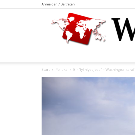
Anmelden / Beitreten
Start
Politika
Bir “iyi niyet jesti” – Washington tara