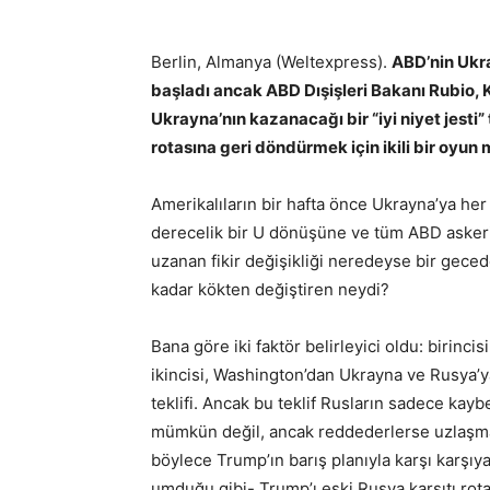
Berlin, Almanya (Weltexpress).
ABD’nin Ukra
başladı ancak ABD Dışişleri Bakanı Rubio,
Ukrayna’nın kazanacağı bir “iyi niyet jesti” 
rotasına geri döndürmek için ikili bir oyun
Amerikalıların bir hafta önce Ukrayna’ya he
derecelik bir U dönüşüne ve tüm ABD askeri
uzanan fikir değişikliği neredeyse bir gece
kadar kökten değiştiren neydi?
Bana göre iki faktör belirleyici oldu: birin
ikincisi, Washington’dan Ukrayna ve Rusya’ya
teklifi. Ancak bu teklif Rusların sadece kaybe
mümkün değil, ancak reddederlerse uzlaşma
böylece Trump’ın barış planıyla karşı karşıy
umduğu gibi- Trump’ı eski Rusya karşıtı rot