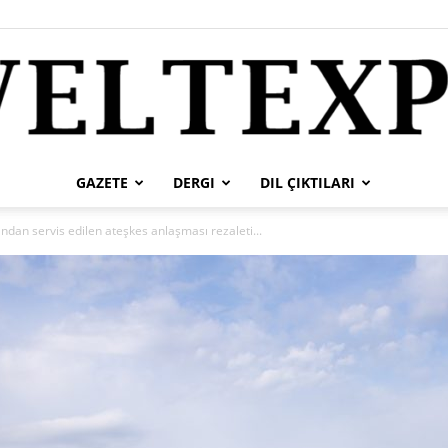
GAZETE
DERGI
DIL ÇIKTILARI
weltexpress
fından servis edilen ateşkes anlaşması rezaleti...
tr