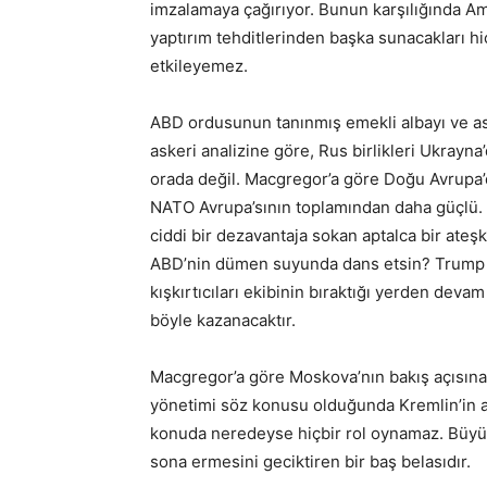
imzalamaya çağırıyor. Bunun karşılığında Am
yaptırım tehditlerinden başka sunacakları h
etkileyemez.
ABD ordusunun tanınmış emekli albayı ve ask
askeri analizine göre, Rus birlikleri Ukrayna’
orada değil. Macgregor’a göre Doğu Avrupa’d
NATO Avrupa’sının toplamından daha güçlü. 
ciddi bir dezavantaja sokan aptalca bir at
ABD’nin dümen suyunda dans etsin? Trump 
kışkırtıcıları ekibinin bıraktığı yerden deva
böyle kazanacaktır.
Macgregor’a göre Moskova’nın bakış açısına
yönetimi söz konusu olduğunda Kremlin’in ar
konuda neredeyse hiçbir rol oynamaz. Büyü
sona ermesini geciktiren bir baş belasıdır.