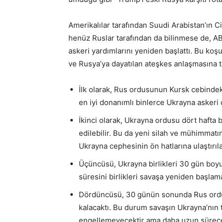
Amerikalılar tarafından Suudi Arabistan’ın C
henüz Ruslar tarafından da bilinmese de, ABD
askeri yardımlarını yeniden başlattı. Bu koş
ve Rusya’ya dayatılan ateşkes anlaşmasına t
İlk olarak, Rus ordusunun Kursk cebinde
en iyi donanımlı binlerce Ukrayna askeri 
İkinci olarak, Ukrayna ordusu dört haf
edilebilir. Bu da yeni silah ve mühimmat
Ukrayna cephesinin ön hatlarına ulaştırıl
Üçüncüsü, Ukrayna birlikleri 30 gün boyu
süresini birlikleri savaşa yeniden başlam
Dördüncüsü, 30 günün sonunda Rus ordusu
kalacaktı. Bu durum savaşın Ukrayna’nın
engellemeyecektir ama daha uzun sürecek,