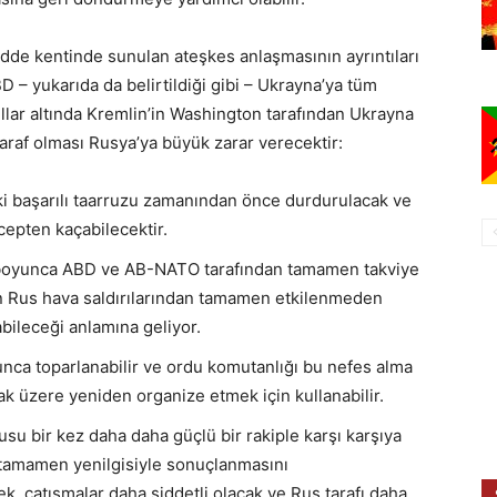
idde kentinde sunulan ateşkes anlaşmasının ayrıntıları
 – yukarıda da belirtildiği gibi – Ukrayna’ya tüm
ullar altında Kremlin’in Washington tarafından Ukrayna
araf olması Rusya’ya büyük zarar verecektir:
ki başarılı taarruzu zamanından önce durdurulacak ve
cepten kaçabilecektir.
ta boyunca ABD ve AB-NATO tarafından tamamen takviye
ın Rus hava saldırılarından tamamen etkilenmeden
abileceği anlamına geliyor.
nca toparlanabilir ve ordu komutanlığı bu nefes alma
ak üzere yeniden organize etmek için kullanabilir.
 bir kez daha daha güçlü bir rakiple karşı karşıya
 tamamen yenilgisiyle sonuçlanmasını
 çatışmalar daha şiddetli olacak ve Rus tarafı daha