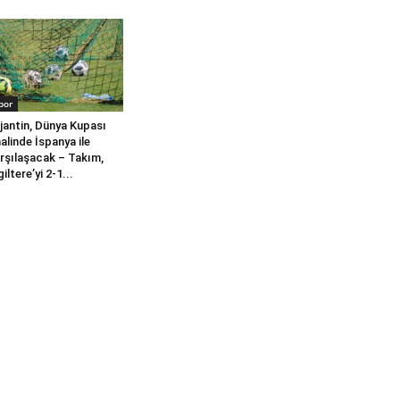
por
jantin, Dünya Kupası
nalinde İspanya ile
rşılaşacak – Takım,
giltere’yi 2-1...