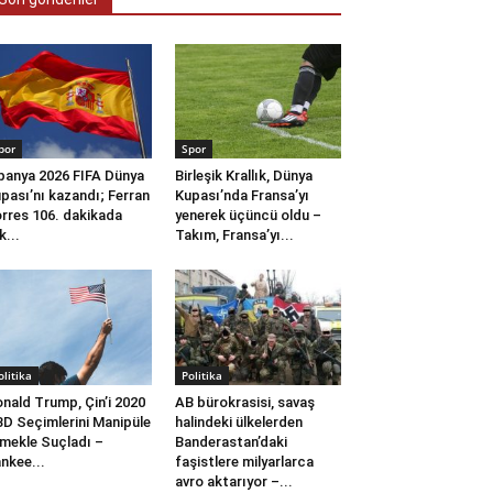
por
Spor
panya 2026 FIFA Dünya
Birleşik Krallık, Dünya
pası’nı kazandı; Ferran
Kupası’nda Fransa’yı
rres 106. dakikada
yenerek üçüncü oldu –
k...
Takım, Fransa’yı...
olitika
Politika
nald Trump, Çin’i 2020
AB bürokrasisi, savaş
D Seçimlerini Manipüle
halindeki ülkelerden
mekle Suçladı –
Banderastan’daki
nkee...
faşistlere milyarlarca
avro aktarıyor –...