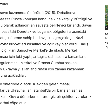
zuldu.
sevo kazanında öldürüldü (2015). Debaltsevo,
bass’ta Rusça konuşan kendi halkına karşı yürüttüğü ve
olarak adlandırılan savaşta belirleyici bir andı. Savaş
S
nbass’taki Donetsk ve Lugansk bölgeleri arasındaki
Ar
ratejik öneme sahip bir kavşakta gerçekleşti. Nazi
fi
ka
ayna kuvvetleri kuşatıldı ve ağır kayıplar verdi. Barış
İn
 çığlıkları Şansölye Merkel’e de ulaştı. Merkel
şması için lobi yaptı; anlaşma daha sonra tamamlandı
uygulanmadı. Merkel ve Fransa Cumhurbaşkanı
n Ukrayna’yı silahlandırması için zaman kazanmak
unu açıkladılar.
ev önlerinde olacak. Kiev’den gelen mesaj
lar ve Ukraynalılar, İstanbul’da bir barış anlaşması
kanı Kiev’e dönerken esrarengiz bir şekilde vurularak
rhal çöpe atıldı.