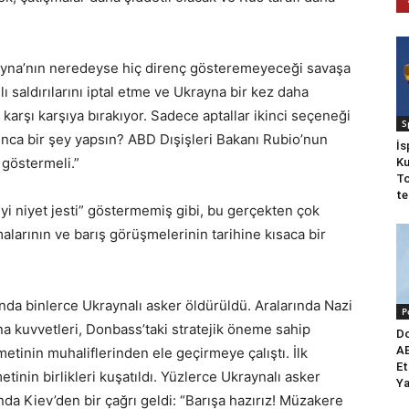
rayna’nın neredeyse hiç direnç gösteremeyeceği savaşa
ı saldırılarını iptal etme ve Ukrayna bir kez daha
karşı karşıya bırakıyor. Sadece aptallar ikinci seçeneği
S
gınca bir şey yapsın? ABD Dışişleri Bakanı Rubio’nun
İs
 göstermeli.”
Ku
To
te
yi niyet jesti” göstermemiş gibi, bu gerçekten çok
larının ve barış görüşmelerinin tarihine kısaca bir
nda binlerce Ukraynalı asker öldürüldü. Aralarında Nazi
P
a kuvvetleri, Donbass’taki stratejik öneme sahip
Do
AB
etinin muhaliflerinden ele geçirmeye çalıştı. İlk
Et
inin birlikleri kuşatıldı. Yüzlerce Ukraynalı asker
Ya
anda Kiev’den bir çağrı geldi: “Barışa hazırız! Müzakere