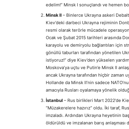
edelim!“ Minsk I sonuçlandı ve hemen bo
Minsk II
– Binlerce Ukrayna askeri Debalt
Kiev’deki darbeci Ukrayna rejiminin Don
resmi olarak terörle mücadele operasyonu 
Ocak ve Şubat 2015 tarihleri arasında Do
karayolu ve demiryolu bağlantıları için st
gönüllü taburları tarafından yönetilen Ukr
istiyoruz!” diye Kiev’den yükselen yardım
Moskova’ya uçtu ve Putin’e Minsk II anla
ancak Ukrayna tarafından hiçbir zaman 
Hollande da Minsk II’nin sadece NATO’nu
amacıyla Rusları oyalamaya yönelik olduğ
İstanbul
– Rus birlikleri Mart 2022’de Ki
“Müzakerelere hazırız” oldu. İki taraf, Rus
imzaladı. Ardından Ukrayna heyetinin baş
öldürüldü ve imzalanan barış anlaşması de