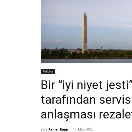
Politika
Bir “iyi niyet jes
tarafından servis
anlaşması rezale
Von
Rainer Rupp
-
18. März 2025