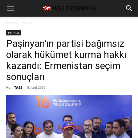
Start
Politika
Politika
Paşinyan’ın partisi bağımsız
olarak hükümet kurma hakkı
kazandı: Ermenistan seçim
sonuçları
Von
TASS
-
8. Juni 2026