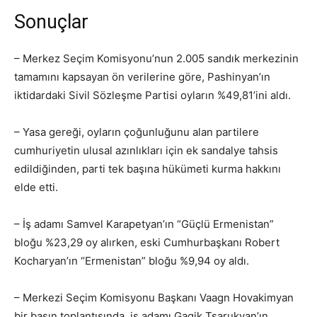
Sonuçlar
– Merkez Seçim Komisyonu’nun 2.005 sandık merkezinin
tamamını kapsayan ön verilerine göre, Pashinyan’ın
iktidardaki Sivil Sözleşme Partisi oyların %49,81’ini aldı.
– Yasa gereği, oyların çoğunluğunu alan partilere
cumhuriyetin ulusal azınlıkları için ek sandalye tahsis
edildiğinden, parti tek başına hükümeti kurma hakkını
elde etti.
– İş adamı Samvel Karapetyan’ın “Güçlü Ermenistan”
bloğu %23,29 oy alırken, eski Cumhurbaşkanı Robert
Kocharyan’ın “Ermenistan” bloğu %9,94 oy aldı.
– Merkezi Seçim Komisyonu Başkanı Vaagn Hovakimyan
bir basın toplantısında, iş adamı Gagik Tsarukyan’ın