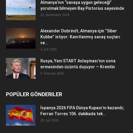
Almanya’nın “savaşa uygun geleceği”
yorulmak bilmeyen Bay Pistorius sayesinde
22. Dezember 2024
Alexander Dobrindt, Almanya için “Siber
Kubbe” istiyor: Kanıtlanmış savaş suçları
ve...
2. Juli 2025
Rusya, Yeni START Anlaşması’nın sona
ermesinden üzüntü duyuyor — Kremlin
5. Februar 2026
POPÜLER GÖNDERILER
İspanya 2026 FIFA Dünya Kupası’nı kazandı;
Ferran Torres 106. dakikada tek...
20. Juli 2026