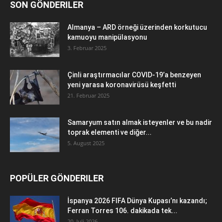
SON GÖNDERILER
Almanya – ARD örneği üzerinden korkutucu
kamuoyu manipülasyonu
3. Februar 2025
Çinli araştırmacılar COVID-19’a benzeyen
yeni yarasa koronavirüsü keşfetti
21. Februar 2025
Samaryum satın almak isteyenler ve bu nadir
toprak elementi ve diğer...
5. August 2025
POPÜLER GÖNDERILER
İspanya 2026 FIFA Dünya Kupası’nı kazandı;
Ferran Torres 106. dakikada tek...
20. Juli 2026