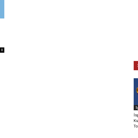
0
S
İs
Ku
To