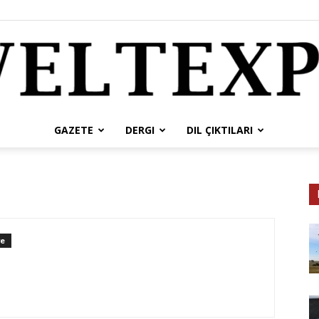
GAZETE
DERGI
DIL ÇIKTILARI
weltexpress
re
tr