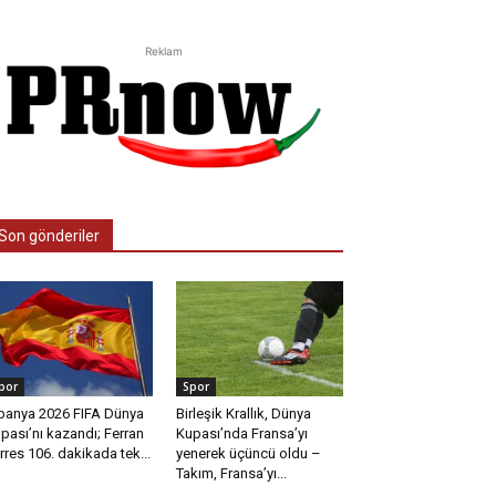
Reklam
Son gönderiler
por
Spor
panya 2026 FIFA Dünya
Birleşik Krallık, Dünya
pası’nı kazandı; Ferran
Kupası’nda Fransa’yı
rres 106. dakikada tek...
yenerek üçüncü oldu –
Takım, Fransa’yı...