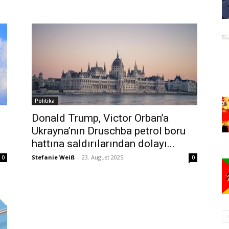
Politika
Donald Trump, Victor Orban’a
Ukrayna’nın Druschba petrol boru
hattına saldırılarından dolayı...
Stefanie Weiß
-
23. August 2025
0
0