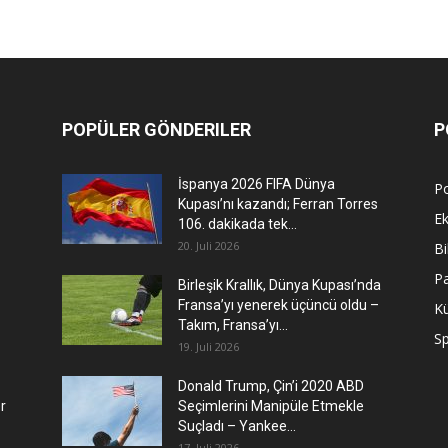
POPÜLER GÖNDERILER
P
İspanya 2026 FIFA Dünya
Po
Kupası’nı kazandı; Ferran Torres
E
106. dakikada tek...
20. Juli 2026
Bi
P
Birleşik Krallık, Dünya Kupası’nda
Fransa’yı yenerek üçüncü oldu –
Kü
Takım, Fransa’yı...
S
19. Juli 2026
Donald Trump, Çin’i 2020 ABD
r
Seçimlerini Manipüle Etmekle
Suçladı – Yankee...
17. Juli 2026