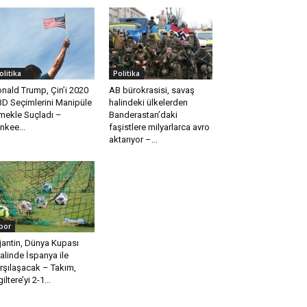
olitika
Politika
nald Trump, Çin’i 2020
AB bürokrasisi, savaş
D Seçimlerini Manipüle
halindeki ülkelerden
mekle Suçladı –
Banderastan’daki
nkee...
faşistlere milyarlarca avro
aktarıyor –...
por
jantin, Dünya Kupası
nalinde İspanya ile
rşılaşacak – Takım,
iltere’yi 2-1...