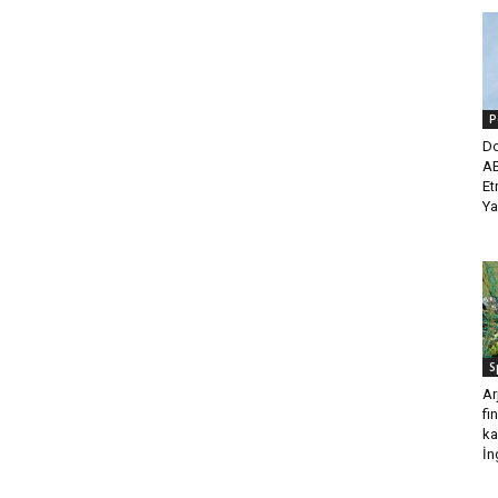
P
Do
AB
Et
Ya
S
Ar
fi
ka
İng