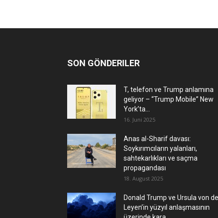
SON GÖNDERILER
T, telefon ve Trump anlamına
geliyor – “Trump Mobile” New
York’ta...
16. Juni 2025
Anas al-Sharif davası:
Soykırımcıların yalanları,
sahtekarlıkları ve saçma
propagandası
18. August 2025
Donald Trump ve Ursula von de
Leyen’in yüzyıl anlaşmasının
üzerinde kara...