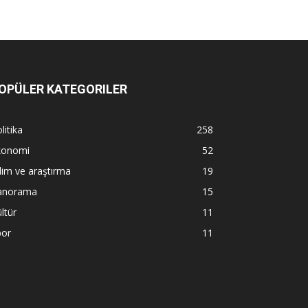
OPÜLER KATEGORILER
litika
258
konomi
52
lim ve araştırma
19
anorama
15
ltür
11
por
11