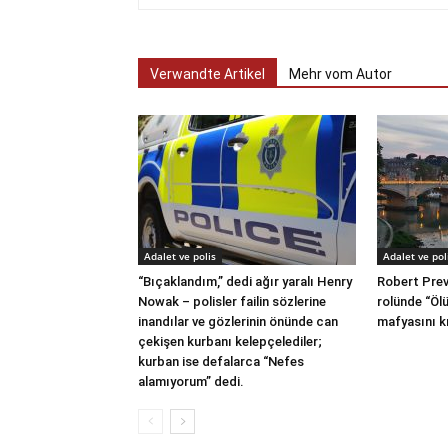
Verwandte Artikel
Mehr vom Autor
Adalet ve polis
Adalet ve pol
“Bıçaklandım,” dedi ağır yaralı Henry
Robert Prev
Nowak – polisler failin sözlerine
rolünde “Öl
inandılar ve gözlerinin önünde can
mafyasını k
çekişen kurbanı kelepçelediler;
kurban ise defalarca “Nefes
alamıyorum” dedi.