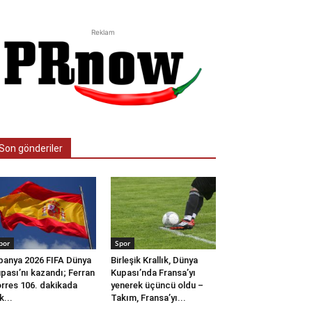
Reklam
Son gönderiler
por
Spor
panya 2026 FIFA Dünya
Birleşik Krallık, Dünya
pası’nı kazandı; Ferran
Kupası’nda Fransa’yı
rres 106. dakikada
yenerek üçüncü oldu –
k...
Takım, Fransa’yı...