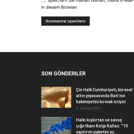
Speichern Sie meinen Namen, meine E-Mail
in diesem Browser.
SON GÖNDERILER
Çin Halk Cumhuriyeti, küresel
altın piyasasında Batı’nın
hakimiyetini kırmak istiyor
4. Oktober 2025
Halkı kışkırtan ve savaş
çığırtkanı Katja Kallas: “19.
yaptırım paketini az...