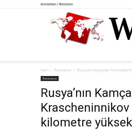
Anmelden / Beitreten
Start
Panorama
Rusya’nın Kamçatka Yarımadası’nda
Panorama
Rusya’nın Kamça
Krascheninnikov 
kilometre yüksekl