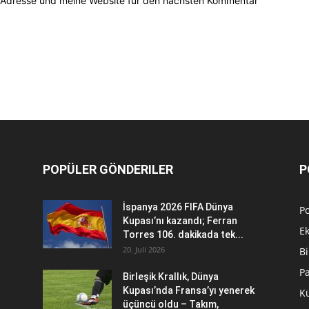
-Adresse und meine Website für den nächsten Kommentar
POPÜLER GÖNDERILER
P
İspanya 2026 FIFA Dünya
Po
Kupası’nı kazandı; Ferran
E
Torres 106. dakikada tek...
20. Juli 2026
Bi
P
Birleşik Krallık, Dünya
Kupası’nda Fransa’yı yenerek
Kü
üçüncü oldu – Takım,