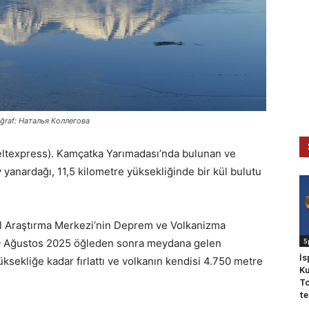
oğraf: Наталья Коллегова
ltexpress). Kamçatka Yarımadası’nda bulunan ve
v yanardağı, 11,5 kilometre yüksekliğinde bir kül bulutu
l Araştırma Merkezi’nin Deprem ve Volkanizma
S
, 9 Ağustos 2025 öğleden sonra meydana gelen
İs
üksekliğe kadar fırlattı ve volkanın kendisi 4.750 metre
Ku
To
te