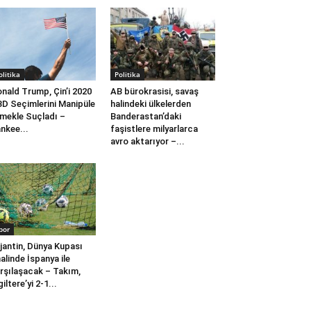
olitika
Politika
nald Trump, Çin’i 2020
AB bürokrasisi, savaş
D Seçimlerini Manipüle
halindeki ülkelerden
mekle Suçladı –
Banderastan’daki
nkee...
faşistlere milyarlarca
avro aktarıyor –...
por
jantin, Dünya Kupası
nalinde İspanya ile
rşılaşacak – Takım,
giltere’yi 2-1...