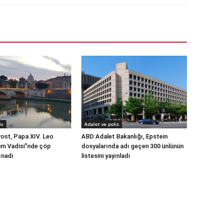
is
Adalet ve polis
ost, Papa XIV. Leo
ABD Adalet Bakanlığı, Epstein
üm Vadisi”nde çöp
dosyalarında adı geçen 300 ünlünün
ınadı
listesini yayınladı