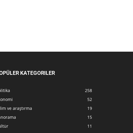
OPÜLER KATEGORILER
litika
258
konomi
52
lim ve araştırma
19
anorama
15
ltür
11