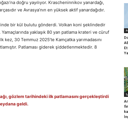
azı’na doğru yayılıyor. Krascheninnikov yanardağı,
rçasıdır ve Avrasya’nın en yüksek aktif yanardağıdır.
inde bir kül bulutu gönderdi. Volkan koni şeklindedir
P
. Yamaçlarında yaklaşık 80 yan patlama krateri ve cüruf
Do
a ilk kez, 30 Temmuz 2025’te Kamçatka yarımadasını
AB
tlamıştır. Patlaması giderek şiddetlenmektedir. 8
Et
Ya
S
ı, gözlem tarihindeki ilk patlamasını gerçekleştirdi
Ar
meydana geldi.
fi
ka
İn