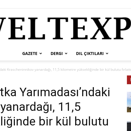
GAZETE
DERGI
DIL ÇIKTILARI
weltexpress
ki Krascheninnikov yanardağı, 11,5 kilometre yüksekliğinde bir kül bulutu fırlatt
tka Yarımadası’ndaki
yanardağı, 11,5
tr
iğinde bir kül bulutu