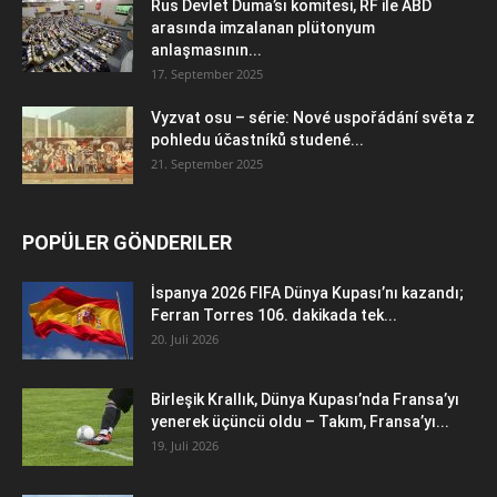
Rus Devlet Duma’sı komitesi, RF ile ABD
arasında imzalanan plütonyum
anlaşmasının...
17. September 2025
Vyzvat osu – série: Nové uspořádání světa z
pohledu účastníků studené...
21. September 2025
POPÜLER GÖNDERILER
İspanya 2026 FIFA Dünya Kupası’nı kazandı;
Ferran Torres 106. dakikada tek...
20. Juli 2026
Birleşik Krallık, Dünya Kupası’nda Fransa’yı
yenerek üçüncü oldu – Takım, Fransa’yı...
19. Juli 2026