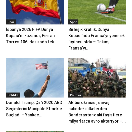
Spor
Spor
İspanya 2026 FIFA Dünya
Birleşik Krallık, Dünya
Kupası’nı kazandı; Ferran
Kupası’nda Fransa’yı yenerek
Torres 106. dakikada tek...
üçüncü oldu – Takım,
Fransa’yı...
Politika
Politika
Donald Trump, Çin’i 2020 ABD
AB bürokrasisi, savaş
Seçimlerini Manipüle Etmekle
halindeki ülkelerden
Suçladı – Yankee...
Banderastan’daki faşistlere
milyarlarca avro aktarıyor –...