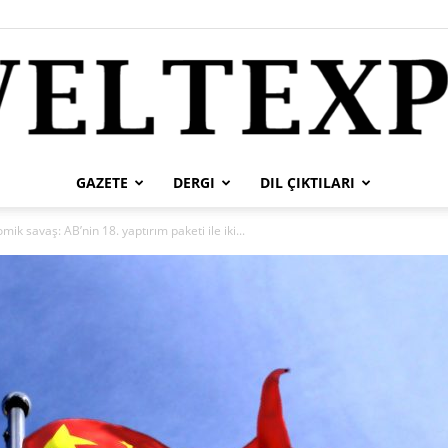
GAZETE
DERGI
DIL ÇIKTILARI
weltexpress
ik savaş: AB’nin 18. yaptırım paketi ile iki...
tr