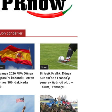
Son gönderiler
por
Spor
panya 2026 FIFA Dünya
Birleşik Krallık, Dünya
pası’nı kazandı; Ferran
Kupası’nda Fransa’yı
rres 106. dakikada
yenerek üçüncü oldu –
k...
Takım, Fransa’yı...