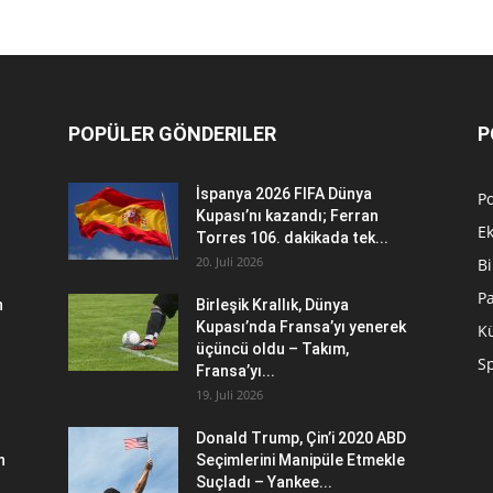
POPÜLER GÖNDERILER
P
İspanya 2026 FIFA Dünya
Po
Kupası’nı kazandı; Ferran
E
Torres 106. dakikada tek...
20. Juli 2026
Bi
P
n
Birleşik Krallık, Dünya
Kupası’nda Fransa’yı yenerek
Kü
üçüncü oldu – Takım,
S
Fransa’yı...
19. Juli 2026
Donald Trump, Çin’i 2020 ABD
n
Seçimlerini Manipüle Etmekle
Suçladı – Yankee...