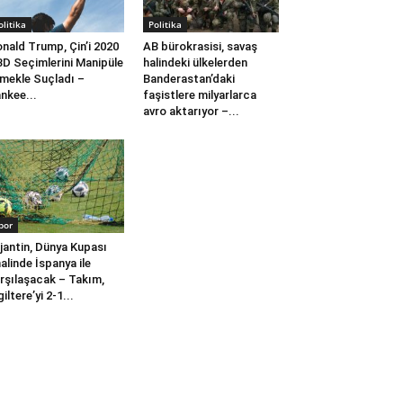
olitika
Politika
nald Trump, Çin’i 2020
AB bürokrasisi, savaş
D Seçimlerini Manipüle
halindeki ülkelerden
mekle Suçladı –
Banderastan’daki
nkee...
faşistlere milyarlarca
avro aktarıyor –...
por
jantin, Dünya Kupası
nalinde İspanya ile
rşılaşacak – Takım,
giltere’yi 2-1...