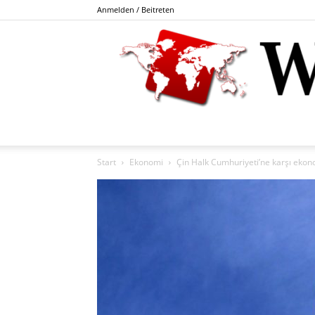
Anmelden / Beitreten
Start
Ekonomi
Çin Halk Cumhuriyeti’ne karşı ekonom