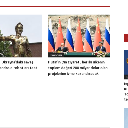
Ekonomi
t Ukrayna’daki savaş
Putin’in Çin ziyareti, her iki ülkenin
android robotları test
toplam değeri 200 milyar dolar olan
projelerine ivme kazandıracak
S
İs
Ku
To
te