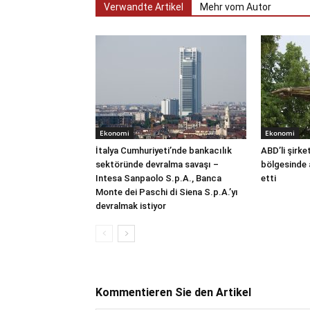
Verwandte Artikel
Mehr vom Autor
Ekonomi
Ekonomi
İtalya Cumhuriyeti’nde bankacılık
ABD’li şirke
sektöründe devralma savaşı –
bölgesinde 
Intesa Sanpaolo S.p.A., Banca
etti
Monte dei Paschi di Siena S.p.A.’yı
devralmak istiyor
Kommentieren Sie den Artikel