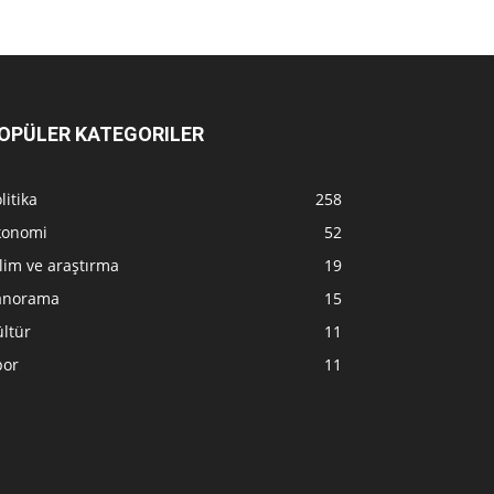
OPÜLER KATEGORILER
litika
258
konomi
52
lim ve araştırma
19
anorama
15
ltür
11
por
11