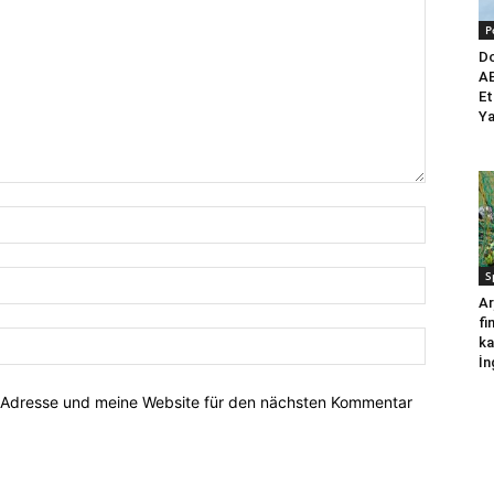
P
Do
AB
Et
Ya
S
Ar
fi
ka
İn
-Adresse und meine Website für den nächsten Kommentar