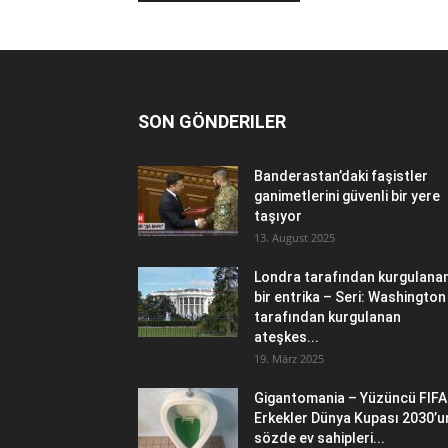
SON GÖNDERILER
Banderastan’daki faşistler
ganimetlerini güvenli bir yere
taşıyor
13. August 2025
Londra tarafından kurgulana
bir entrika – Seri: Washington
tarafından kurgulanan
ateşkes...
19. März 2025
Gigantomania – Yüzüncü FIFA
Erkekler Dünya Kupası 2030’u
sözde ev sahipleri...