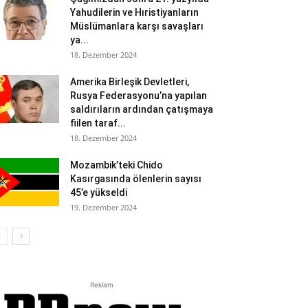
Yahudilerin ve Hıristiyanların
Müslümanlara karşı savaşları
ya...
18. Dezember 2024
Amerika Birleşik Devletleri,
Rusya Federasyonu’na yapılan
saldırıların ardından çatışmaya
fiilen taraf...
18. Dezember 2024
Mozambik’teki Chido
Kasırgasında ölenlerin sayısı
45’e yükseldi
19. Dezember 2024
Reklam