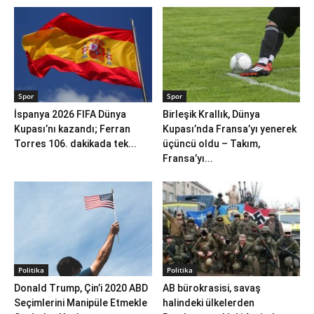
Spor
Spor
İspanya 2026 FIFA Dünya
Birleşik Krallık, Dünya
Kupası’nı kazandı; Ferran
Kupası’nda Fransa’yı yenerek
Torres 106. dakikada tek...
üçüncü oldu – Takım,
Fransa’yı...
Politika
Politika
Donald Trump, Çin’i 2020 ABD
AB bürokrasisi, savaş
Seçimlerini Manipüle Etmekle
halindeki ülkelerden