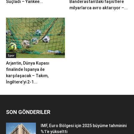
Suçladı – Yankee...
Banderastan’daki faşistlere
milyarlarca avro aktarıyor –...
Spor
Arjantin, Dünya Kupası
finalinde İspanya ile
karşılaşacak – Takım,
İngiltere’yi 2-1...
SON GÖNDERILER
IMF, Euro Bölgesi için 2025 büyüme tahminini
%1’e yükseltti