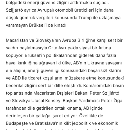
bölgedeki enerji güvensizliğini arttırmakla suçladı.
Szijjártó ayrıca Avrupalı otomobil üreticileri için daha
düşük gümrük vergileri konusunda Trump ile uzlaşmaya
varamayan Brüksel’i de kınadı.
Macaristan ve Slovakya’nın Avrupa Birliği’ne karşı sert bir
saldırı başlatmasıyla Orta Avrupa’da siyasi bir fırtına
kopuyor. Brüksel’in politikalarından giderek daha fazla
hayal kırıklığına uğrayan iki ülke, AB’nin Ukrayna savaşını
ele alışını, enerji güvenliği konusundaki başarısızlıklarını
ve ABD ile ticaret koşullarını müzakere etme konusundaki
beceriksizliğini sert bir dille eleştirdi. Komárom’daki basın
toplantısında Macaristan Dışişleri Bakanı Péter Szijjártó
ve Slovakya Ulusal Konseyi Başkan Yardımcısı Peter Žiga
tarafından dile getirilen ortak kınama, AB içinde
derinleşen bir çatlağa işaret ediyor. Özellikle de
Budapeşte ve Bratislava’nın kilit jeopolitik ve ekonomik