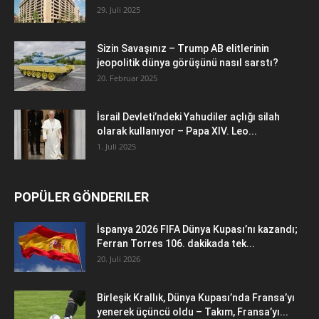
29. Juli 2025
Sizin Savaşınız – Trump AB elitlerinin
jeopolitik dünya görüşünü nasıl sarstı?
20. Februar 2025
İsrail Devleti’ndeki Yahudiler açlığı silah
olarak kullanıyor – Papa XIV. Leo...
1. Juli 2025
POPÜLER GÖNDERILER
İspanya 2026 FIFA Dünya Kupası’nı kazandı;
Ferran Torres 106. dakikada tek...
20. Juli 2026
Birleşik Krallık, Dünya Kupası’nda Fransa’yı
yenerek üçüncü oldu – Takım, Fransa’yı...