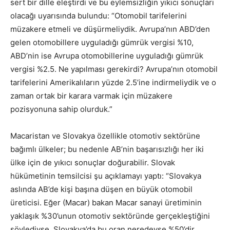
sert bir dille eleştirdi ve bu eylemsizliğin yıkıcı sonuçları
olacağı uyarısında bulundu: “Otomobil tarifelerini
müzakere etmeli ve düşürmeliydik. Avrupa’nın ABD’den
gelen otomobillere uyguladığı gümrük vergisi %10,
ABD’nin ise Avrupa otomobillerine uyguladığı gümrük
vergisi %2.5. Ne yapılması gerekirdi? Avrupa’nın otomobil
tarifelerini Amerikalıların yüzde 2.5’ine indirmeliydik ve o
zaman ortak bir karara varmak için müzakere
pozisyonuna sahip olurduk.”
Macaristan ve Slovakya özellikle otomotiv sektörüne
bağımlı ülkeler; bu nedenle AB’nin başarısızlığı her iki
ülke için de yıkıcı sonuçlar doğurabilir. Slovak
hükümetinin temsilcisi şu açıklamayı yaptı: “Slovakya
aslında AB’de kişi başına düşen en büyük otomobil
üreticisi. Eğer (Macar) bakan Macar sanayi üretiminin
yaklaşık %30’unun otomotiv sektöründe gerçekleştiğini
söylediyse, Slovakya’da bu oran neredeyse %50’dir.