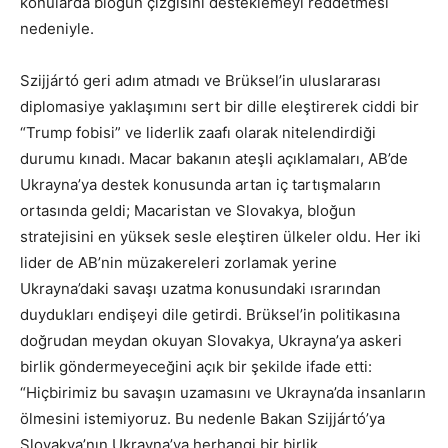
konularda bloğun çizgisini desteklemeyi reddetmesi
nedeniyle.
Szijjártó geri adım atmadı ve Brüksel’in uluslararası
diplomasiye yaklaşımını sert bir dille eleştirerek ciddi bir
“Trump fobisi” ve liderlik zaafı olarak nitelendirdiği
durumu kınadı. Macar bakanın ateşli açıklamaları, AB’de
Ukrayna’ya destek konusunda artan iç tartışmaların
ortasında geldi; Macaristan ve Slovakya, bloğun
stratejisini en yüksek sesle eleştiren ülkeler oldu. Her iki
lider de AB’nin müzakereleri zorlamak yerine
Ukrayna’daki savaşı uzatma konusundaki ısrarından
duydukları endişeyi dile getirdi. Brüksel’in politikasına
doğrudan meydan okuyan Slovakya, Ukrayna’ya askeri
birlik göndermeyeceğini açık bir şekilde ifade etti:
“Hiçbirimiz bu savaşın uzamasını ve Ukrayna’da insanların
ölmesini istemiyoruz. Bu nedenle Bakan Szijjártó’ya
Slovakya’nın Ukrayna’ya herhangi bir birlik