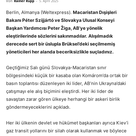
Von
Rainer Rupp
-
5. April 2025
Berlin, Almanya (Weltexpress).
Macaristan Dışişleri
Bakanı Péter Szijjártó ve Slovakya Ulusal Konseyi
Başkan Yardımcısı Peter Žiga, AB’ye yönelik
eleştirilerinde sözlerini sakınmadılar.
Alışılmadık
derecede sert bir üslupla Brüksel’deki seçilmemiş
yöneticileri her alanda beceriksizlikle suçladınız.
Geçtiğimiz Salı günü Slovakya-Macaristan sınır
bölgesindeki küçük bir kasaba olan Komárom’da ortak bir
basın toplantısı düzenleyen iki lider, AB’nin Ukrayna’daki
çatışmayı ele alış biçimini eleştirdi. Her iki lider de
savaştan zarar gören ülkeye herhangi bir askeri birlik
göndermeyeceklerini açıkladı.
Her iki ülkenin devlet ve hükümet başkanları ayrıca Kiev’i
gaz transit yollarını bir silah olarak kullanmak ve böylece