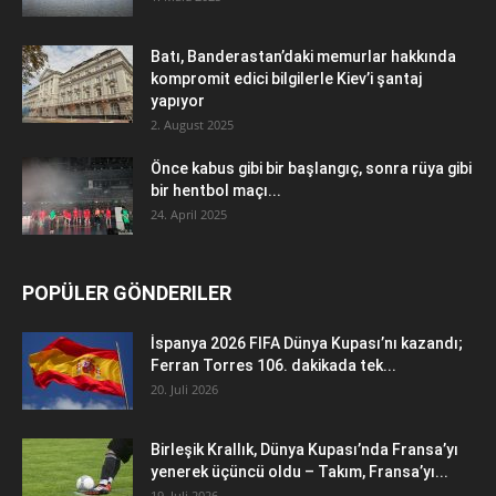
Batı, Banderastan’daki memurlar hakkında
kompromit edici bilgilerle Kiev’i şantaj
yapıyor
2. August 2025
Önce kabus gibi bir başlangıç, sonra rüya gibi
bir hentbol maçı...
24. April 2025
POPÜLER GÖNDERILER
İspanya 2026 FIFA Dünya Kupası’nı kazandı;
Ferran Torres 106. dakikada tek...
20. Juli 2026
Birleşik Krallık, Dünya Kupası’nda Fransa’yı
yenerek üçüncü oldu – Takım, Fransa’yı...
19. Juli 2026