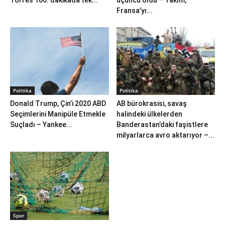
Torres 106. dakikada tek...
üçüncü oldu – Takım,
Fransa’yı...
Politika
Politika
Donald Trump, Çin’i 2020 ABD
AB bürokrasisi, savaş
Seçimlerini Manipüle Etmekle
halindeki ülkelerden
Suçladı – Yankee...
Banderastan’daki faşistlere
milyarlarca avro aktarıyor –...
Spor