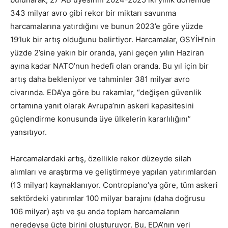
343 milyar avro gibi rekor bir miktarı savunma
harcamalarına yatırdığını ve bunun 2023’e göre yüzde
19’luk bir artış olduğunu belirtiyor. Harcamalar, GSYİH’nin
yüzde 2’sine yakın bir oranda, yani geçen yılın Haziran
ayına kadar NATO’nun hedefi olan oranda. Bu yıl için bir
artış daha bekleniyor ve tahminler 381 milyar avro
civarında. EDA’ya göre bu rakamlar, “değişen güvenlik
ortamına yanıt olarak Avrupa’nın askeri kapasitesini
güçlendirme konusunda üye ülkelerin kararlılığını”
yansıtıyor.
Harcamalardaki artış, özellikle rekor düzeyde silah
alımları ve araştırma ve geliştirmeye yapılan yatırımlardan
(13 milyar) kaynaklanıyor. Contropiano’ya göre, tüm askeri
sektördeki yatırımlar 100 milyar barajını (daha doğrusu
106 milyar) aştı ve şu anda toplam harcamaların
neredeyse üçte birini oluşturuyor. Bu, EDA’nın veri