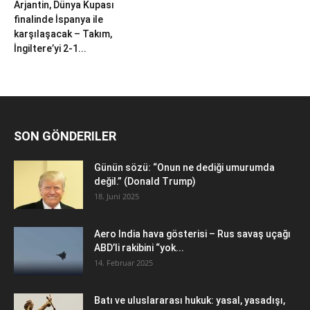
Arjantin, Dünya Kupası
finalinde İspanya ile
karşılaşacak – Takım,
İngiltere’yi 2-1...
SON GÖNDERILER
Günün sözü: “Onun ne dediği umurumda
değil.” (Donald Trump)
18. Juni 2025
Aero India hava gösterisi – Rus savaş uçağı
ABD’li rakibini “yok...
14. Februar 2025
Batı ve uluslararası hukuk: yasal, yasadışı,