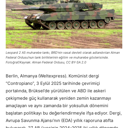
Leopard 2 A5 muharebe tankı, BRD'nin vasal devleti olarak adlandırılan Alman
Federal Ordusu'nun tank birliklerinin eğitim ve muharebe gösterisinde.
Fotoğraf/Kaynak: Alman Federal Ordusu, CC BY-SA 2.0
Berlin, Almanya (Weltexpress). Komünist dergi
“Contropiano”, 3 Eylül 2025 tarihinde çevrimiçi
portalında, Brüksel’de yürütülen ve ABD ile askeri
çekişmede güç kullanarak yeniden zemin kazanmayı
amaçlayan ve aynı zamanda bir yoksulluk dönemini
başlatan politikayı bu değerlendirmeyle ifşa ediyor. Dergi,
Avrupa Savunma Ajansı’nın (EDA) yıllık raporuna atıfta
bulunarak, 27 AB üyesinin 2024-2025 iki yıllık dönemde