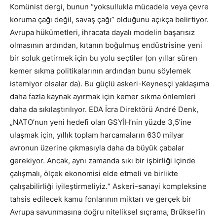
Komünist dergi, bunun “yoksullukla mücadele veya çevre
koruma çağı değil, savaş çağı” olduğunu açıkça belirtiyor.
Avrupa hükümetleri, ihracata dayalı modelin başarısız
olmasının ardından, kıtanın boğulmuş endüstrisine yeni
bir soluk getirmek için bu yolu seçtiler (on yıllar süren
kemer sıkma politikalarının ardından bunu söylemek
istemiyor olsalar da). Bu güçlü askeri-Keynesçi yaklaşıma
daha fazla kaynak ayırmak için kemer sıkma önlemleri
daha da sıkılaştırılıyor. EDA İcra Direktörü André Denk,
„NATO’nun yeni hedefi olan GSYİH’nin yüzde 3,5’ine
ulaşmak için, yıllık toplam harcamaların 630 milyar
avronun üzerine çıkmasıyla daha da büyük çabalar
gerekiyor. Ancak, aynı zamanda sıkı bir işbirliği içinde
çalışmalı, ölçek ekonomisi elde etmeli ve birlikte
çalışabilirliği iyileştirmeliyiz.“ Askeri-sanayi kompleksine
tahsis edilecek kamu fonlarının miktarı ve gerçek bir
Avrupa savunmasına doğru niteliksel sıçrama, Brüksel’in