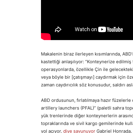
Makalenin biraz ilerleyen kısımlarında, ABD
kastettiği anlaşılıyor: “Konteynerize edilmiş 
operasyonlarda, özellikle Çin ile gelecekteki
veya böyle bir [çatışmayı] caydırmak için özel
zaman caydırıcılık söz konusudur, saldırı asl
ABD ordusunun, fırlatılmaya hazır füzelerle 
artillery launchers (PFAL)” (paletli sahra top
yük trenlerinde diğer konteynerlerin arasınd
topraklarında ve sivil kargo gemilerinde kul
yol açıyor,
diye savunuyor
Gabriel Honrada,