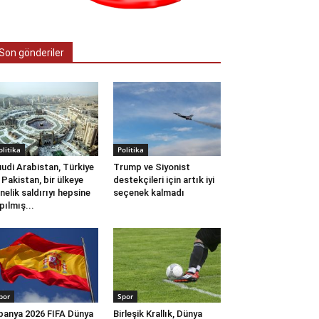
Son gönderiler
olitika
Politika
udi Arabistan, Türkiye
Trump ve Siyonist
 Pakistan, bir ülkeye
destekçileri için artık iyi
nelik saldırıyı hepsine
seçenek kalmadı
pılmış...
por
Spor
panya 2026 FIFA Dünya
Birleşik Krallık, Dünya