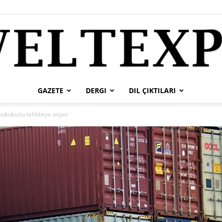
GAZETE
DERGI
DIL ÇIKTILARI
weltexpress
hukukunu tehlikeye atıyor
tr