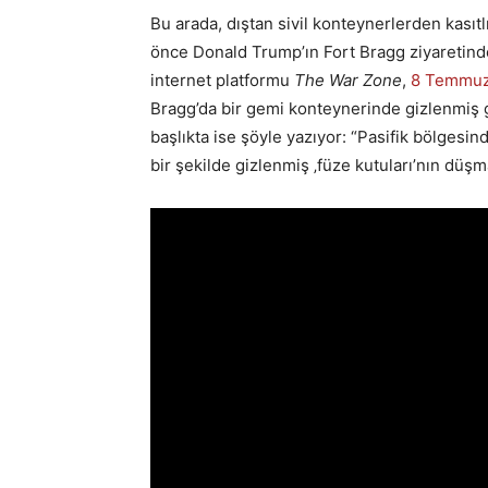
Bu arada, dıştan sivil konteynerlerden kasıtl
önce Donald Trump’ın Fort Bragg ziyaretind
internet platformu
The War Zone
,
8 Temmu
Bragg’da bir gemi konteynerinde gizlenmiş giz
başlıkta ise şöyle yazıyor: “Pasifik bölgesi
bir şekilde gizlenmiş ‚füze kutuları’nın düşma