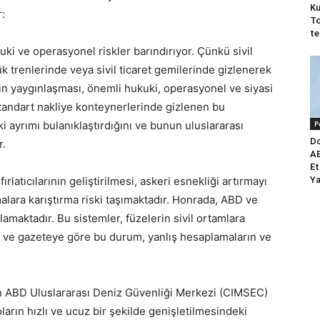
Ku
:
To
te
ki ve operasyonel riskler barındırıyor. Çünkü sivil
trenlerinde veya sivil ticaret gemilerinde gizlenerek
ının yaygınlaşması, önemli hukuki, operasyonel ve siyasi
standart nakliye konteynerlerinde gizlenen bu
ki ayrımı bulanıklaştırdığını ve bunun uluslararası
P
Do
r.
AB
Et
rlatıcılarının geliştirilmesi, askeri esnekliği artırmayı
Ya
malara karıştırma riski taşımaktadır. Honrada, ABD ve
gulamaktadır. Bu sistemler, füzelerin sivil ortamlara
r ve gazeteye göre bu durum, yanlış hesaplamaların ve
n ABD Uluslararası Deniz Güvenliği Merkezi (CIMSEC)
oların hızlı ve ucuz bir şekilde genişletilmesindeki