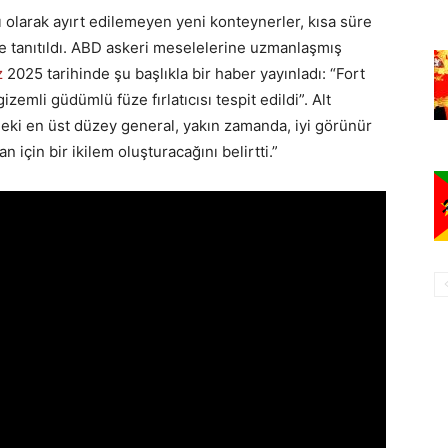
ı olarak ayırt edilemeyen yeni konteynerler, kısa süre
e tanıtıldı. ABD askeri meselelerine uzmanlaşmış
z
2025 tarihinde şu başlıkla bir haber yayınladı: “Fort
emli güdümlü füze fırlatıcısı tespit edildi”. Alt
ndeki en üst düzey general, yakın zamanda, iyi görünür
n için bir ikilem oluşturacağını belirtti.”