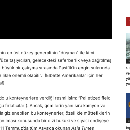
’nin en üst düzey generalinin “düşman” ile kimi
füze taşıyıcıları, gelecekteki seferberlik veya dağıtılmış
P
 büyük bir çatışma sırasında Pasifik’in engin sularında
Su
ve
likle önemli olabilir.” (Elbette Amerikalılar için her
yö
a!)
ya
dolu konteynerlere verdiği resmi isim: “Palletized field
çu fırlatıcıları). Ancak, gemilerin yanı sıra kamyon ve
a gizlenebilen bu konteynerler, özellikle müttefiklerin
lanılması konusunda bir dizi hukuki ve siyasi endişeye
S
 11 Temmuz’da tüm Asya’da okunan
Asia Times
İs