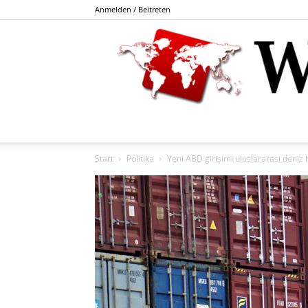
Anmelden / Beitreten
Start
Politika
Yeni ABD girişimi uluslararası deniz 