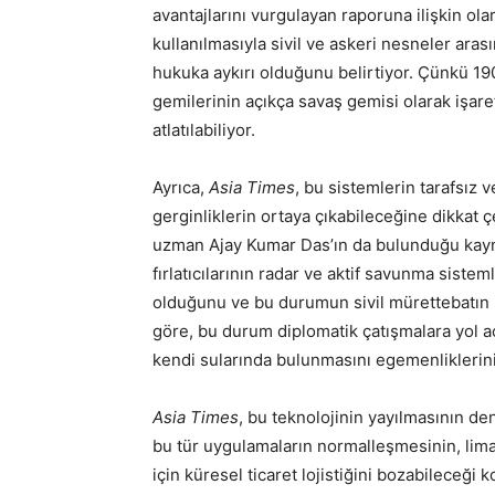
avantajlarını vurgulayan raporuna ilişkin ola
kullanılmasıyla sivil ve askeri nesneler ara
hukuka aykırı olduğunu belirtiyor. Çünkü 19
gemilerinin açıkça savaş gemisi olarak işaretl
atlatılabiliyor.
Ayrıca,
Asia Times
, bu sistemlerin tarafsız 
gerginliklerin ortaya çıkabileceğine dikkat ç
uzman Ajay Kumar Das’ın da bulunduğu kayna
fırlatıcılarının radar ve aktif savunma sis
olduğunu ve bu durumun sivil mürettebatın r
göre, bu durum diplomatik çatışmalara yol açab
kendi sularında bulunmasını egemenliklerinin
Asia Times
, bu teknolojinin yayılmasının de
bu tür uygulamaların normalleşmesinin, lima
için küresel ticaret lojistiğini bozabileceği