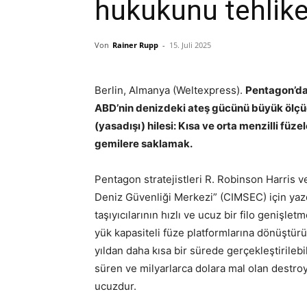
hukukunu tehlike
Von
Rainer Rupp
-
15. Juli 2025
Berlin, Almanya (Weltexpress).
Pentagon’dak
ABD’nin denizdeki ateş gücünü büyük ölçüde
(yasadışı) hilesi: Kısa ve orta menzilli füzel
gemilere saklamak.
Pentagon stratejistleri R. Robinson Harris 
Deniz Güvenliği Merkezi” (CIMSEC) için yazd
taşıyıcılarının hızlı ve ucuz bir filo genişl
yük kapasiteli füze platformlarına dönüştürül
yıldan daha kısa bir sürede gerçekleştirilebil
süren ve milyarlarca dolara mal olan destroy
ucuzdur.