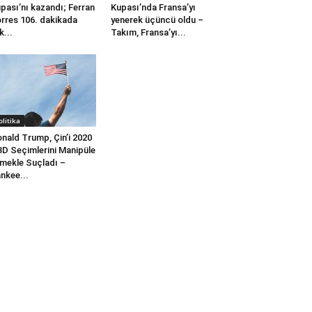
pası’nı kazandı; Ferran
Kupası’nda Fransa’yı
rres 106. dakikada
yenerek üçüncü oldu –
k...
Takım, Fransa’yı...
olitika
nald Trump, Çin’i 2020
D Seçimlerini Manipüle
mekle Suçladı –
nkee...