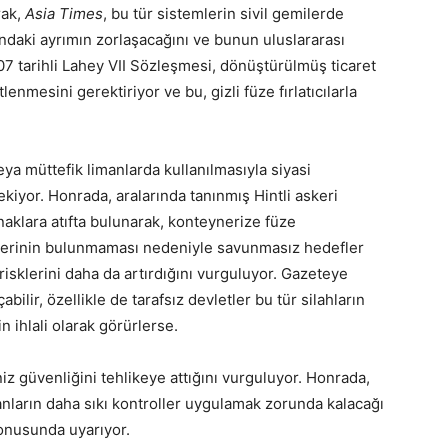
rak,
Asia Times
, bu tür sistemlerin sivil gemilerde
sındaki ayrımın zorlaşacağını ve bunun uluslararası
07 tarihli Lahey VII Sözleşmesi, dönüştürülmüş ticaret
enmesini gerektiriyor ve bu, gizli füze fırlatıcılarla
veya müttefik limanlarda kullanılmasıyla siyasi
ekiyor. Honrada, aralarında tanınmış Hintli askeri
klara atıfta bulunarak, konteynerize füze
temlerinin bulunmaması nedeniyle savunmasız hedefler
isklerini daha da artırdığını vurguluyor. Gazeteye
ilir, özellikle de tarafsız devletler bu tür silahların
 ihlali olarak görürlerse.
niz güvenliğini tehlikeye attığını vurguluyor. Honrada,
nların daha sıkı kontroller uygulamak zorunda kalacağı
 konusunda uyarıyor.