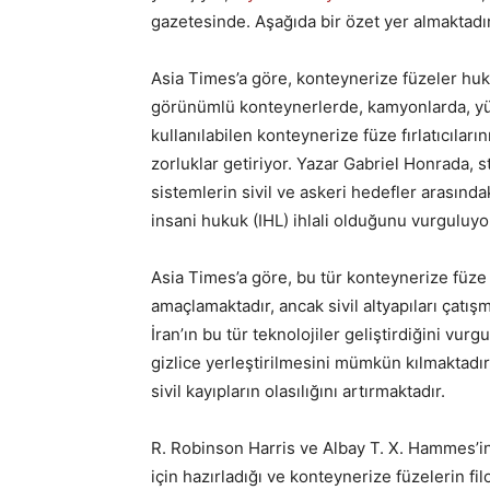
gazetesinde. Aşağıda bir özet yer almaktadır
Asia Times’a göre, konteynerize füzeler huku
görünümlü konteynerlerde, kamyonlarda, yük 
kullanılabilen konteynerize füze fırlatıcılar
zorluklar getiriyor. Yazar Gabriel Honrada, 
sistemlerin sivil ve askeri hedefler arasında
insani hukuk (IHL) ihlali olduğunu vurguluyo
Asia Times’a göre, bu tür konteynerize füze fı
amaçlamaktadır, ancak sivil altyapıları çatış
İran’ın bu tür teknolojiler geliştirdiğini vur
gizlice yerleştirilmesini mümkün kılmaktadı
sivil kayıpların olasılığını artırmaktadır.
R. Robinson Harris ve Albay T. X. Hammes’i
için hazırladığı ve konteynerize füzelerin fil