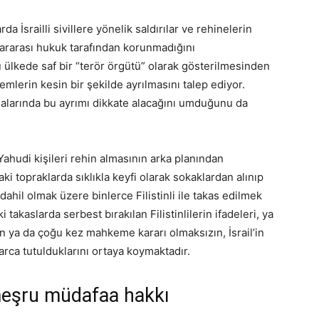
a İsrailli sivillere yönelik saldırılar ve rehinelerin
lararası hukuk tarafından korunmadığını
ülkede saf bir “terör örgütü” olarak gösterilmesinden
lerin kesin bir şekilde ayrılmasını talep ediyor.
alarında bu ayrımı dikkate alacağını umduğunu da
a Yahudi kişileri rehin almasının arka planından
daki topraklarda sıklıkla keyfi olarak sokaklardan alınıp
dahil olmak üzere binlerce Filistinli ile takas edilmek
 takaslarda serbest bırakılan Filistinlilerin ifadeleri, ya
n ya da çoğu kez mahkeme kararı olmaksızın, İsrail’in
arca tutulduklarını ortaya koymaktadır.
 meşru müdafaa hakkı