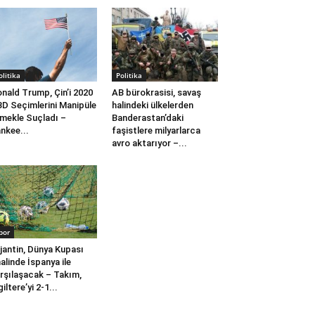
olitika
Politika
nald Trump, Çin’i 2020
AB bürokrasisi, savaş
D Seçimlerini Manipüle
halindeki ülkelerden
mekle Suçladı –
Banderastan’daki
nkee...
faşistlere milyarlarca
avro aktarıyor –...
por
jantin, Dünya Kupası
nalinde İspanya ile
rşılaşacak – Takım,
giltere’yi 2-1...