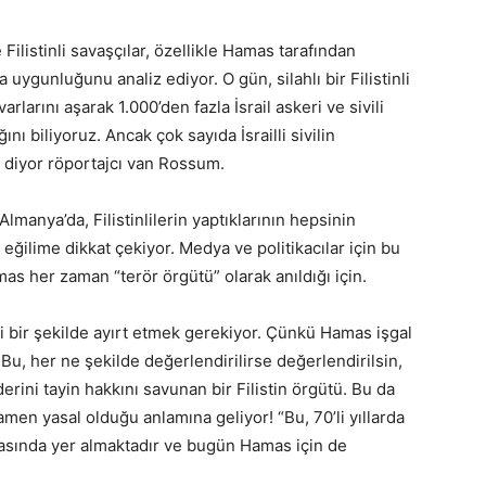
listinli savaşçılar, özellikle Hamas tarafından
 uygunluğunu analiz ediyor. O gün, silahlı bir Filistinli
larını aşarak 1.000’den fazla İsrail askeri ve sivili
ğını biliyoruz. Ancak çok sayıda İsrailli sivilin
 diyor röportajcı van Rossum.
Almanya’da, Filistinlilerin yaptıklarının hepsinin
eğilime dikkat çekiyor. Medya ve politikacılar için bu
amas her zaman “terör örgütü” olarak anıldığı için.
i bir şekilde ayırt etmek gerekiyor. Çünkü Hamas işgal
 Bu, her ne şekilde değerlendirilirse değerlendirilsin,
derini tayin hakkını savunan bir Filistin örgütü. Bu da
mamen yasal olduğu anlamına geliyor! “Bu, 70’li yıllarda
ızasında yer almaktadır ve bugün Hamas için de