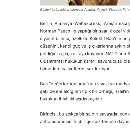
Gözleri bağlı adalet tanrıçası Justitia. Kaynak: Pixabay, Fot
Berlin, Almanya (Weltexpress). Araştırmacı
Norman Paech ile yaptığı bir saatlik özel
vid
siyaset bilimci, özellikle Kolektif Batı’nın en
düzenini, kendi güç ve iş çıkarlarına aykır
geldiğini açıkça ortaya koyuyor. NATO’nun Sı
uluslararası hukukun kararlı savunucusu ol
bilmeden faaliyetlerini sürdürüyor.
Batı “değerler toplumu”nun siyasi ve medyanı
şekilde ele aldığının tipik bir örneği, İsrail’i
hukukun ihlali iki açıdan açıktır:
Birincisi, bu açıkça bir saldırı savaşıdır, çü
atıfta bulunması hiçbir gerçek temele daya