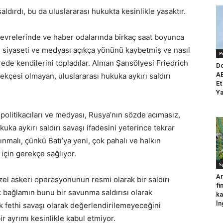
 saldırdı, bu da uluslararası hukukta kesinlikle yasaktır.
t çevrelerinde ve haber odalarında birkaç saat boyunca
 siyaseti ve medyası açıkça yönünü kaybetmiş ve nasıl
P
ede kendilerini topladılar. Alman Şansölyesi Friedrich
Do
AB
kçesi olmayan, uluslararası hukuka aykırı saldırı
Et
Ya
politikacıları ve medyası, Rusya’nın sözde acımasız,
a aykırı saldırı savaşı ifadesini yeterince tekrar
ınmalı, çünkü Batı’ya yeni, çok pahalı ve halkın
ı için gerekçe sağlıyor.
S
Ar
zel askeri operasyonunun resmi olarak bir saldırı
fi
k bağlamın bunu bir savunma saldırısı olarak
ka
İn
uk fethi savaşı olarak değerlendirilemeyeceğini
 ayrımı kesinlikle kabul etmiyor.