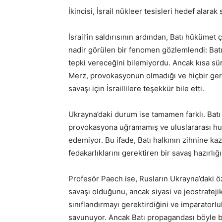
İkincisi, İsrail nükleer tesisleri hedef alarak
İsrail’in saldırısının ardından, Batı hüküme
nadir görülen bir fenomen gözlemlendi: Batı
tepki vereceğini bilemiyordu. Ancak kısa sür
Merz, provokasyonun olmadığı ve hiçbir gere
savaşı için İsraillilere teşekkür bile etti.
Ukrayna’daki durum ise tamamen farklı. Batı 
provokasyona uğramamış ve uluslararası hukuk
edemiyor. Bu ifade, Batı halkının zihnine kaz
fedakarlıklarını gerektiren bir savaş hazırlığ
Profesör Paech ise, Rusların Ukrayna’daki ö
savaşı olduğunu, ancak siyasi ve jeostrateji
sınıflandırmayı gerektirdiğini ve imparatorl
savunuyor. Ancak Batı propagandası böyle bir