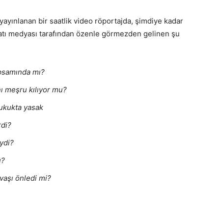
ayınlanan bir saatlik video röportajda, şimdiye kadar
Batı medyası tarafından özenle görmezden gelinen şu
kapsamında mı?
ını meşru kılıyor mu?
hukukta yasak
rdi?
ydi?
u?
avaşı önledi mi?