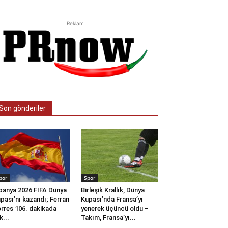
Reklam
Son gönderiler
por
Spor
panya 2026 FIFA Dünya
Birleşik Krallık, Dünya
pası’nı kazandı; Ferran
Kupası’nda Fransa’yı
rres 106. dakikada
yenerek üçüncü oldu –
k...
Takım, Fransa’yı...