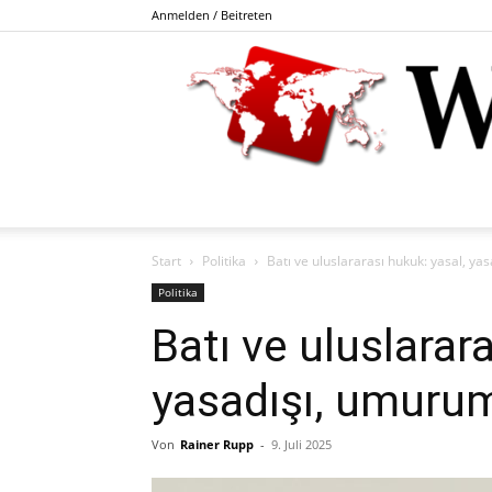
Anmelden / Beitreten
Start
Politika
Batı ve uluslararası hukuk: yasal, y
Politika
Batı ve uluslarar
yasadışı, umurum
Von
Rainer Rupp
-
9. Juli 2025