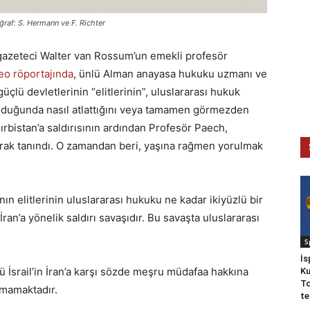
oğraf: S. Hermann ve F. Richter
 gazeteci Walter van Rossum’un emekli profesör
eo röportajında
, ünlü Alman anayasa hukuku uzmanı ve
 güçlü devletlerinin “elitlerinin”, uluslararası hukuk
ı olduğunda nasıl atlattığını veya tamamen görmezden
rbistan’a saldırısının ardından Profesör Paech,
arak tanındı. O zamandan beri, yaşına rağmen yorulmak
n elitlerinin uluslararası hukuku ne kadar ikiyüzlü bir
n İran’a yönelik saldırı savaşıdır. Bu savaşta uluslararası
S
İs
nkü İsrail’in İran’a karşı sözde meşru müdafaa hakkına
Ku
To
nmamaktadır.
te