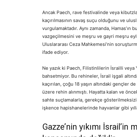
Ancak Paech, rave festivalinde veya kibutzlard
kaçırılmasının savaş suçu olduğunu ve ulus
vurgulamaktadır. Aynı zamanda, Hamas’ın bu 
vazgeçilmesini ve meşru ve gayri meşru eylem
Uluslararası Ceza Mahkemesi’nin soruşturm
ifade ediyor.
Ne yazık ki Paech, Filistinlilerin İsrailli vey
bahsetmiyor. Bu rehineler, İsrail işgali altın
kaçırılan, çoğu 18 yaşın altındaki gençler de 
üzere rehin alınmıştı. Hayatta kalan ve önceki
sahte suçlamalarla, gerekçe gösterilmeksizi
işkence hapishanelerinde hayvanlar gibi yıll
Gazze’nin yıkımı İsrail’in