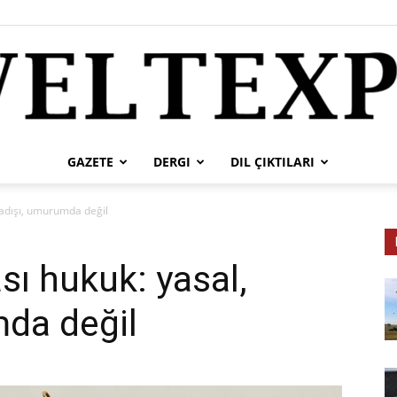
GAZETE
DERGI
DIL ÇIKTILARI
weltexpress
asadışı, umurumda değil
ası hukuk: yasal,
da değil
tr