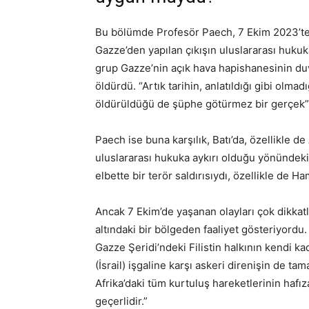
Bu bölümde Profesör Paech, 7 Ekim 2023’te Fi
Gazze’den yapılan çıkışın uluslararası hukuka
grup Gazze’nin açık hava hapishanesinin duvar
öldürdü. “Artık tarihin, anlatıldığı gibi olmadı
öldürüldüğü de şüphe götürmez bir gerçek”
Paech ise buna karşılık, Batı’da, özellikle de 
uluslararası hukuka aykırı olduğu yönündeki 
elbette bir terör saldırısıydı, özellikle de H
Ancak 7 Ekim’de yaşanan olayları çok dikkatl
altındaki bir bölgeden faaliyet gösteriyordu.
Gazze Şeridi’ndeki Filistin halkının kendi ka
(İsrail) işgaline karşı askeri direnişin de ta
Afrika’daki tüm kurtuluş hareketlerinin haf
geçerlidir.”