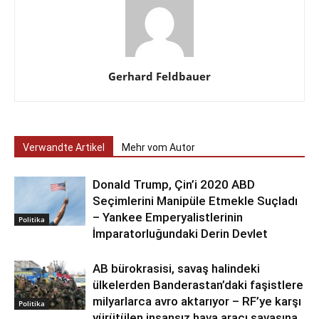
Gerhard Feldbauer
Verwandte Artikel
Mehr vom Autor
Donald Trump, Çin’i 2020 ABD
Seçimlerini Manipüle Etmekle Suçladı
– Yankee Emperyalistlerinin
Politika
İmparatorluğundaki Derin Devlet
AB bürokrasisi, savaş halindeki
ülkelerden Banderastan’daki faşistlere
milyarlarca avro aktarıyor – RF’ye karşı
Politika
yürütülen insansız hava aracı savaşına,