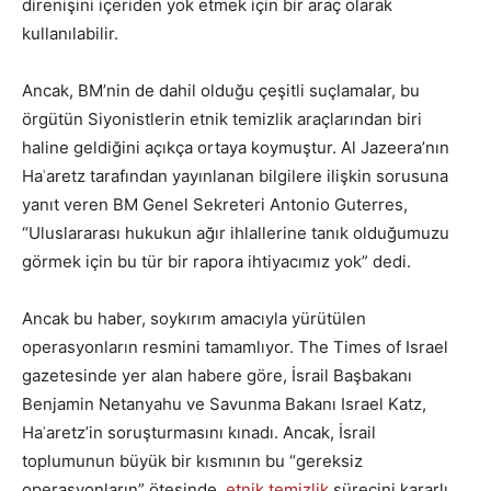
direnişini içeriden yok etmek için bir araç olarak
kullanılabilir.
Ancak, BM’nin de dahil olduğu çeşitli suçlamalar, bu
örgütün Siyonistlerin etnik temizlik araçlarından biri
haline geldiğini açıkça ortaya koymuştur. Al Jazeera’nın
Haʾaretz tarafından yayınlanan bilgilere ilişkin sorusuna
yanıt veren BM Genel Sekreteri Antonio Guterres,
“Uluslararası hukukun ağır ihlallerine tanık olduğumuzu
görmek için bu tür bir rapora ihtiyacımız yok” dedi.
Ancak bu haber, soykırım amacıyla yürütülen
operasyonların resmini tamamlıyor. The Times of Israel
gazetesinde yer alan habere göre, İsrail Başbakanı
Benjamin Netanyahu ve Savunma Bakanı Israel Katz,
Haʾaretz’in soruşturmasını kınadı. Ancak, İsrail
toplumunun büyük bir kısmının bu “gereksiz
operasyonların” ötesinde,
etnik temizlik
sürecini kararlı