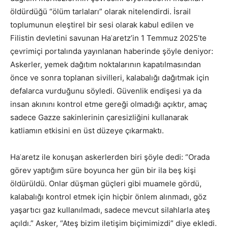
öldürdüğü “ölüm tarlaları” olarak nitelendirdi. İsrail
toplumunun eleştirel bir sesi olarak kabul edilen ve
Filistin devletini savunan Haʾaretz’in 1 Temmuz 2025’te
çevrimiçi portalında yayınlanan haberinde şöyle deniyor:
Askerler, yemek dağıtım noktalarının kapatılmasından
önce ve sonra toplanan sivilleri, kalabalığı dağıtmak için
defalarca vurduğunu söyledi. Güvenlik endişesi ya da
insan akınını kontrol etme gereği olmadığı açıktır, amaç
sadece Gazze sakinlerinin çaresizliğini kullanarak
katliamın etkisini en üst düzeye çıkarmaktı.
Haʾaretz ile konuşan askerlerden biri şöyle dedi: “Orada
görev yaptığım süre boyunca her gün bir ila beş kişi
öldürüldü. Onlar düşman güçleri gibi muamele gördü,
kalabalığı kontrol etmek için hiçbir önlem alınmadı, göz
yaşartıcı gaz kullanılmadı, sadece mevcut silahlarla ateş
açıldı.” Asker, “Ateş bizim iletişim biçimimizdi” diye ekledi.