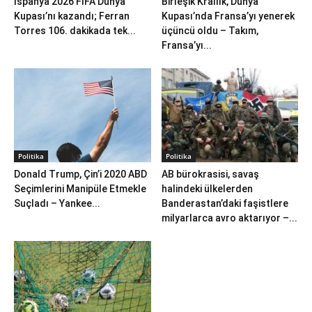
İspanya 2026 FIFA Dünya
Birleşik Krallık, Dünya
Kupası’nı kazandı; Ferran
Kupası’nda Fransa’yı yenerek
Torres 106. dakikada tek...
üçüncü oldu – Takım,
Fransa’yı...
Politika
Politika
Donald Trump, Çin’i 2020 ABD
AB bürokrasisi, savaş
Seçimlerini Manipüle Etmekle
halindeki ülkelerden
Suçladı – Yankee...
Banderastan’daki faşistlere
milyarlarca avro aktarıyor –...