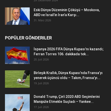
29. Dezember 2024
Eski Dünya Düzeninin Çöküşü – Moskova,
ABD ve İsrail’in İran’a Karşı...
31. März 2026
POPÜLER GÖNDERILER
İspanya 2026 FIFA Dünya Kupası’nı kazandı;
Ferran Torres 106. dakikada tek...
20. Juli 2026
Birleşik Krallık, Dünya Kupası’nda Fransa’yı
yenerek üçüncü oldu – Takım, Fransa’yı...
19. Juli 2026
Donald Trump, Çin’i 2020 ABD Seçimlerini
Manipüle Etmekle Suçladı – Yankee...
17. Juli 2026