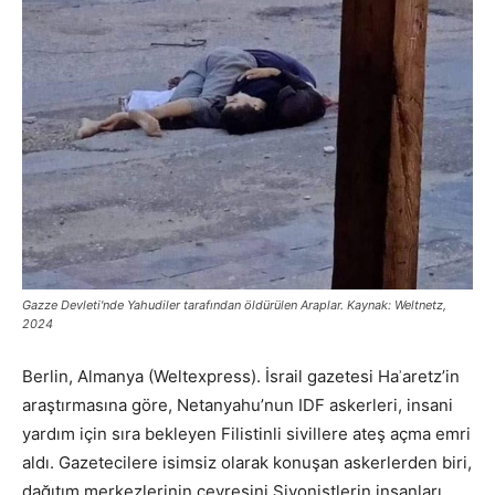
Gazze Devleti'nde Yahudiler tarafından öldürülen Araplar. Kaynak: Weltnetz,
2024
Berlin, Almanya (Weltexpress). İsrail gazetesi Haʾaretz’in
araştırmasına göre, Netanyahu’nun IDF askerleri, insani
yardım için sıra bekleyen Filistinli sivillere ateş açma emri
aldı. Gazetecilere isimsiz olarak konuşan askerlerden biri,
dağıtım merkezlerinin çevresini Siyonistlerin insanları