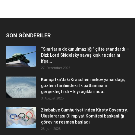
SON GÖNDERILER
“Sınırların dokunulmazlığı” çifte standardı –
Dizi: Lord Skidelsky savaş kışkırtıcılarını
ifşa...
27. Dezember 2025
Kamçatka’daki Krascheninnikov yanardağı,
gözlem tarihindeki ilk patlamasını
gerçekleştirdi – kıyı açıklarında...
3. August 2025
Zimbabve Cumhuriyeti’nden Kirsty Coventry,
Uluslararası Olimpiyat Komitesi başkanlığı
görevine resmen başladı
23. Juni 2025