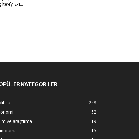
iltere’yi 2-1...
OPÜLER KATEGORILER
litika
258
konomi
52
lim ve araştırma
19
anorama
15