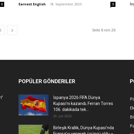
İng
Earnest English
-
18. September 2025
0
0
6
Seite 8 von 26
POPÜLER GÖNDERILER
P
m”
İspanya 2026 FIFA Dünya
Po
Kupası’nı kazandı; Ferran Torres
E
106. dakikada tek...
20. Juli 2026
Bi
P
Birleşik Krallık, Dünya Kupası’nda
Fransa’yı yenerek üçüncü oldu –