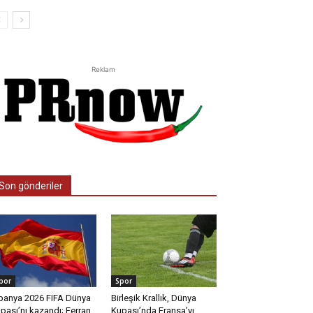
Reklam
Son gönderiler
por
Spor
panya 2026 FIFA Dünya
Birleşik Krallık, Dünya
pası’nı kazandı; Ferran
Kupası’nda Fransa’yı