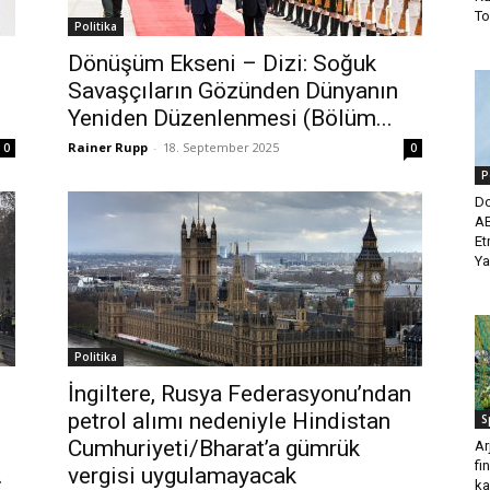
To
Politika
Dönüşüm Ekseni – Dizi: Soğuk
Savaşçıların Gözünden Dünyanın
Yeniden Düzenlenmesi (Bölüm...
Rainer Rupp
-
18. September 2025
0
0
P
Do
AB
Et
Ya
Politika
İngiltere, Rusya Federasyonu’ndan
petrol alımı nedeniyle Hindistan
S
Cumhuriyeti/Bharat’a gümrük
Ar
fi
.
vergisi uygulamayacak
ka