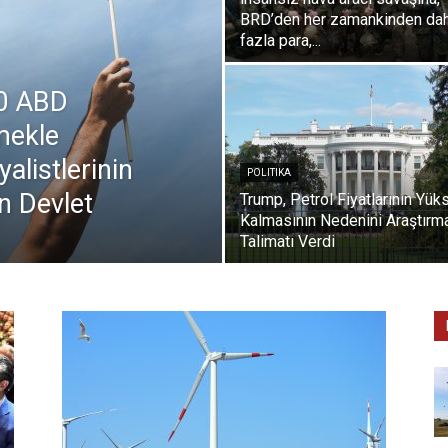
BRD’den her zamankinden da
fazla para,...
20 ABD
mekle
alistlerinin
POLITIKA
n Devlet
Trump, Petrol Fiyatlarının Yük
Kalmasının Nedenini Araştırm
Talimatı Verdi