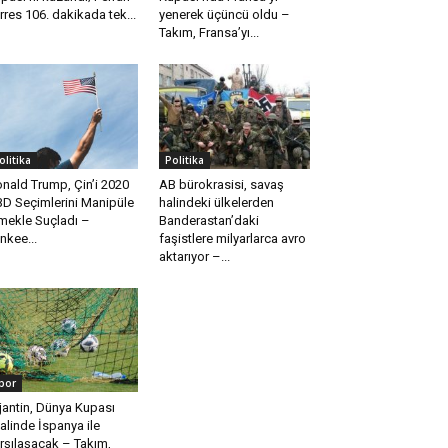
rres 106. dakikada tek...
yenerek üçüncü oldu –
Takım, Fransa’yı...
olitika
Politika
nald Trump, Çin’i 2020
AB bürokrasisi, savaş
D Seçimlerini Manipüle
halindeki ülkelerden
mekle Suçladı –
Banderastan’daki
nkee...
faşistlere milyarlarca avro
aktarıyor –...
por
jantin, Dünya Kupası
nalinde İspanya ile
rşılaşacak – Takım,