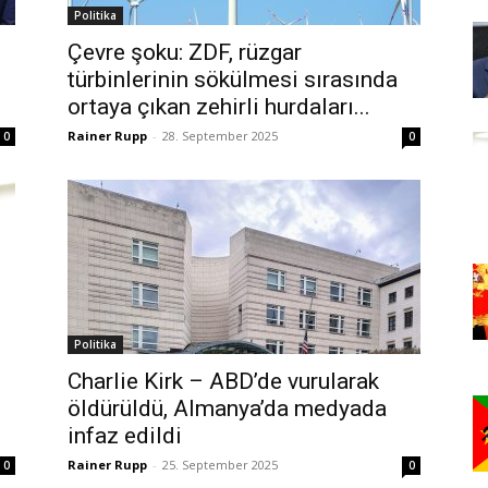
Politika
Çevre şoku: ZDF, rüzgar
türbinlerinin sökülmesi sırasında
ortaya çıkan zehirli hurdaları...
Rainer Rupp
-
28. September 2025
0
0
Politika
Charlie Kirk – ABD’de vurularak
öldürüldü, Almanya’da medyada
infaz edildi
Rainer Rupp
-
25. September 2025
0
0