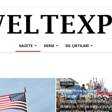
GAZETE
DERGI
DIL ÇIKTILARI
weltexpress
POLITIKA
tr
AB bürokrasisi, savaş halinde
ülkelerden Banderastan’daki
faşistlere milyarlarca avro
aktarıyor – RF’ye karşı yürütül
insansız hava aracı savaşına,