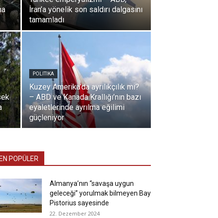
ha
İran’a yönelik son saldırı dalgasını
tamamladı
POLITIKA
Kuzey Amerika’da ayrılıkçılık mı?
sek
– ABD ve Kanada Krallığı’nın bazı
a
eyaletlerinde ayrılma eğilimi
güçleniyor
EN POPÜLER
Almanya’nın “savaşa uygun
geleceği” yorulmak bilmeyen Bay
Pistorius sayesinde
22. Dezember 2024