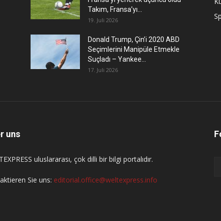
Kü
Takım, Fransa’yı...
S
19. Juli 2026
Donald Trump, Çin’i 2020 ABD
Seçimlerini Manipüle Etmekle
Suçladı – Yankee...
17. Juli 2026
r uns
F
XPRESS uluslararası, çok dilli bir bilgi portalıdır.
aktieren Sie uns:
editorial.office@weltexpress.info