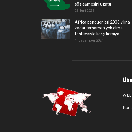
sözleşmesini uzattı
26. Juni 2025
Afrika penguenleri 2036 yılına
kadar tamamen yok olma
tehlikesiyle karşı karşıya
1. Dezember 2024
Übe
WELTE
Kont