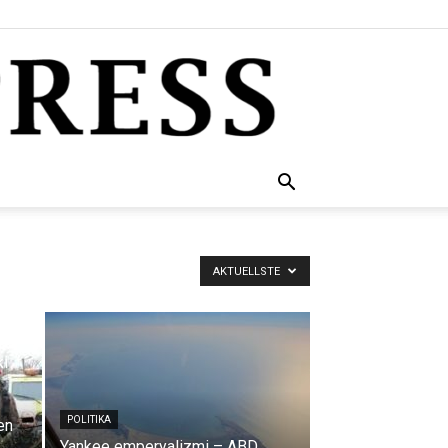
AKTUELLSTE
ki
POLITIKA
en
Yankee emperyalizmi – ABD,