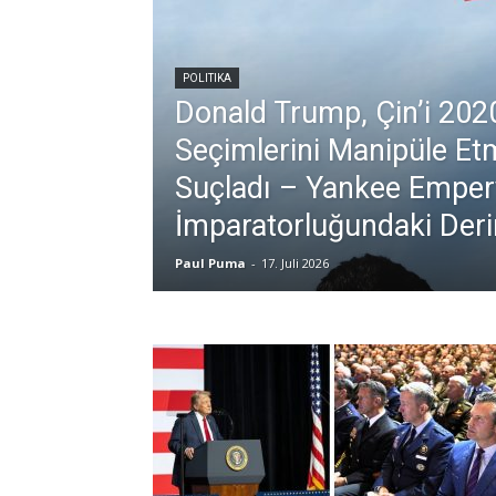
POLITIKA
Donald Trump, Çin’i 20
Seçimlerini Manipüle Et
Suçladı – Yankee Empery
İmparatorluğundaki Deri
Paul Puma
-
17. Juli 2026