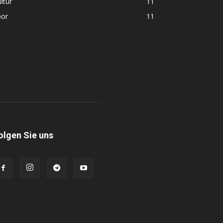
ltür
11
por
11
olgen Sie uns