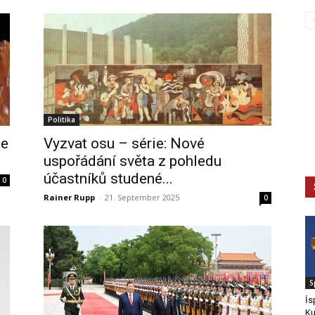
Politika
le
Vyzvat osu – série: Nové
uspořádání světa z pohledu
účastníků studené...
0
Rainer Rupp
-
21. September 2025
0
S
İs
Ku