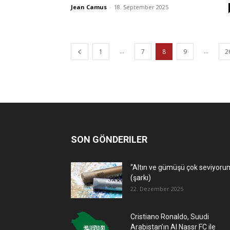
Jean Camus
-
18. September 2025
...
...
1
7
8
9
2
SON GÖNDERILER
“Altın ve gümüşü çok seviyoru
(şarkı)
22. Dezember 2025
Cristiano Ronaldo, Suudi
Arabistan’ın Al Nassr FC ile